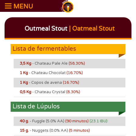
MENU
Outmeal Stout
| Oatmeal Stout
Lista de fermentables
3,5 Kg
- Chateau Pale Ale
(58.30%)
1 Kg
- Chateau Chocolat
(16.70%)
1 Kg
- Copos de avena
(16.70%)
0,5 Kg
- Chateau Crystal
(8.30%)
Lista de Lúpulos
40 g.
- Fuggle
(5.0% AA)
(90 minutos)
(23.1 IBU)
15 g.
- Nuggets
(0.0% AA)
(5 minutos)