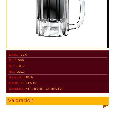
Litros:
20.0
DI:
1.068
DF:
1.017
IBU:
23.1
Alcohol:
6.85%
Color:
48.14 SRM
Levadura:
FERMENTIS - Safale US04
Valoración