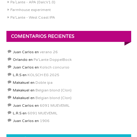
Pa´Lante - APA (0alcV1.0)
Farmhouse experiment
Pa'Lante - West Coast IPA
COMENTARIOS RECIENTES
Juan Carlos
en
verano 26
Orlando
en
Pa’Lante DoppelBock
Juan Carlos
en
Kolsch concurso
L.R.S
en
KOLSCH EG 2025
Makakuel
en
Doble ipa
Makakuel
en
Belgian blond (Clon)
Makakuel
en
Belgian blond (Clon)
Juan Carlos
en
6091 MUEVEMIL
L.R.S
en
6091 MUEVEMIL
Juan Carlos
en
1906