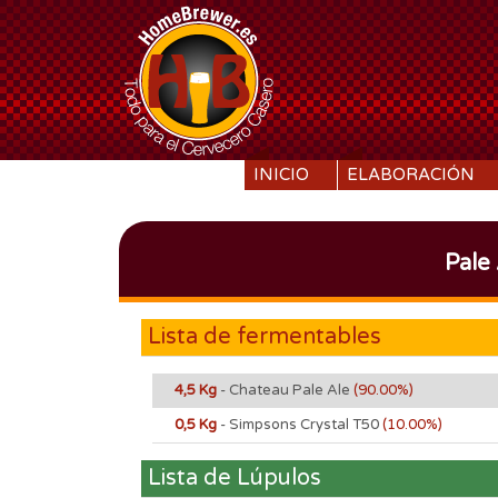
SKIP TO CONTENT
INICIO
ELABORACIÓN
Pale
Lista de fermentables
4,5 Kg
- Chateau Pale Ale
(90.00%)
0,5 Kg
- Simpsons Crystal T50
(10.00%)
Lista de Lúpulos