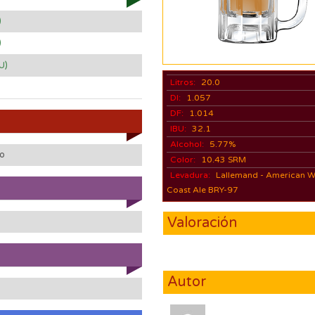
)
)
U)
Litros:
20.0
DI:
1.057
DF:
1.014
IBU:
32.1
Alcohol:
5.77%
do
Color:
10.43 SRM
Levadura:
Lallemand - American W
Coast Ale BRY-97
Valoración
Autor