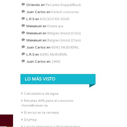
Orlando
en
Pa’Lante DoppelBock
Juan Carlos
en
Kolsch concurso
L.R.S
en
KOLSCH EG 2025
Makakuel
en
Doble ipa
Makakuel
en
Belgian blond (Clon)
Makakuel
en
Belgian blond (Clon)
Juan Carlos
en
6091 MUEVEMIL
L.R.S
en
6091 MUEVEMIL
Juan Carlos
en
1906
LO MÁS VISTO
Calculadora de agua
Recetas APA para el concurso
HomeBrewer.es
El arroz en la cerveza
DryHop
Lúpulo temprano o First Wort Hop