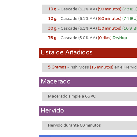
10 g.
- Cascade
(6.1% AA)
(90 minutos)
(7.8 IBU
10 g.
- Cascade
(6.1% AA)
(60 minutos)
(7.4 IBU
30 g.
- Cascade
(6.1% AA)
(30 minutos)
(16.9 IB
75 g.
- Cascade
(5.0% AA)
(0 días)
DryHop
Lista de Añadidos
5 Gramos
- Irish Moss
(15 minutos)
en el Hervi
Macerado
Macerado simple a 66 ºC
Hervido
Hervido durante 60 minutos