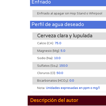
Enfriado
Enfriado al apagar sin Hop Stand o Whirpool
Perfil de agua deseado
Cerveza clara y lupulada
Calcio (CA):
75.0
Magnesio (Mg):
5.0
Sodio (Na):
10.0
Sulfatos (So
):
150.0
4
Cloruros (Cl):
50.0
Bicarbonatos (HCO
):
0.0
3
Nota:
Unidades expresadas en ppm o mg/l
Descripción del autor