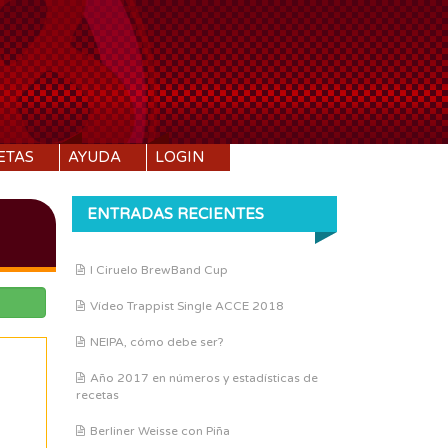
ETAS
AYUDA
LOGIN
ENTRADAS RECIENTES
I Ciruelo BrewBand Cup
Vídeo Trappist Single ACCE 2018
NEIPA, cómo debe ser?
Año 2017 en números y estadísticas de
recetas
Berliner Weisse con Piña