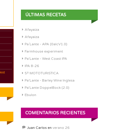
ÚLTIMAS RECETAS
Afayaiza
Afayaiza
Pa´Lante - APA (0alcV1.0)
Farmhouse experiment
Pa'Lante - West Coast IPA
IPA 8-26
est
5ª MOTOTURISTICA
Pa'Lante - Barley Wine Inglesa
Pa’Lante DoppelBock (2.0)
Ebulon
COMENTARIOS RECIENTES
Juan Carlos
en
verano 26