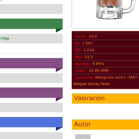
Litros:
15.0
t Hop
DI:
1.067
DF:
1.016
IBU:
22.3
Alcohol:
6.85%
Color:
15.90 SRM
Levadura:
Mangrove Jack's - M47 
Belgian Abbey Yeast
Valoración
Autor