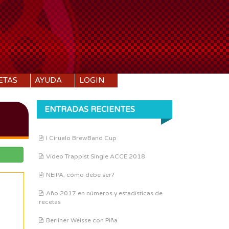
ETAS
AYUDA
LOGIN
ENTRADAS RECIENTES
I Ciruelo BrewBand Cup
Vídeo Trappist Single ACCE 2018
NEIPA, cómo debe ser?
Año 2017 en números y estadísticas de
recetas
Berliner Weisse con Piña