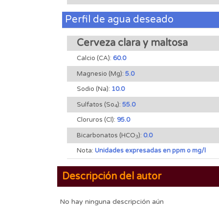
Perfil de agua deseado
Cerveza clara y maltosa
Calcio (CA):
60.0
Magnesio (Mg):
5.0
Sodio (Na):
10.0
Sulfatos (So
):
55.0
4
Cloruros (Cl):
95.0
Bicarbonatos (HCO
):
0.0
3
Nota:
Unidades expresadas en ppm o mg/l
Descripción del autor
No hay ninguna descripción aún