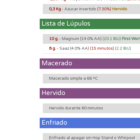
0,3 Kg
- Azucar invertido
(7.30%)
Hervido
Lista de Lúpulos
10 g.
- Magnum
(14.0% AA)
(20.1 IBU)
First Wor
8 g.
- Saaz
(4.0% AA)
(15 minutos)
(2.2 IBU)
Macerado
Macerado simple a 66 ºC
Hervido
Hervido durante 60 minutos
Enfriado
Enfriado al apagar sin Hop Stand o Whirpool