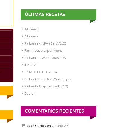
ÚLTIMAS RECETAS
Afayaiza
Afayaiza
Pa´Lante - APA (0alcV1.0)
Farmhouse experiment
Pa'Lante - West Coast IPA
IPA 8-26
-
5ª MOTOTURISTICA
Pa'Lante - Barley Wine Inglesa
Pa’Lante DoppelBock (2.0)
Ebulon
COMENTARIOS RECIENTES
Juan Carlos
en
verano 26