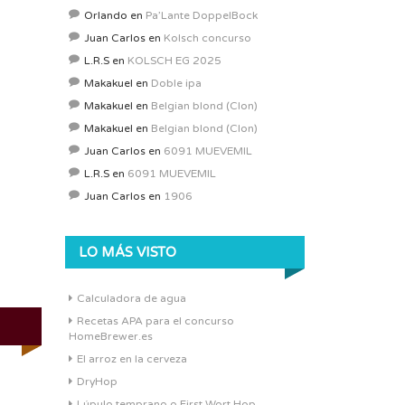
Orlando
en
Pa’Lante DoppelBock
Juan Carlos
en
Kolsch concurso
L.R.S
en
KOLSCH EG 2025
Makakuel
en
Doble ipa
Makakuel
en
Belgian blond (Clon)
Makakuel
en
Belgian blond (Clon)
Juan Carlos
en
6091 MUEVEMIL
L.R.S
en
6091 MUEVEMIL
Juan Carlos
en
1906
LO MÁS VISTO
Calculadora de agua
Recetas APA para el concurso
HomeBrewer.es
El arroz en la cerveza
DryHop
Lúpulo temprano o First Wort Hop