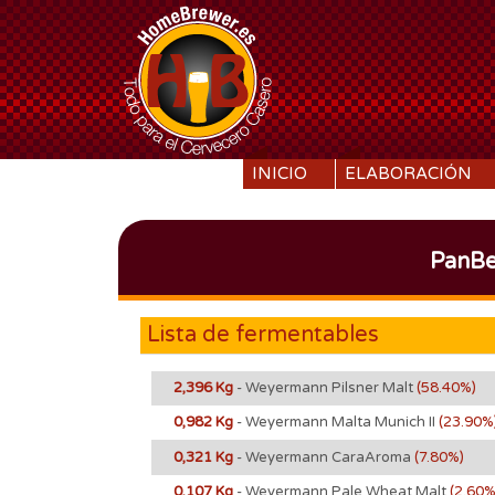
SKIP TO CONTENT
INICIO
ELABORACIÓN
PanBe
Lista de fermentables
2,396 Kg
- Weyermann Pilsner Malt
(58.40%)
0,982 Kg
- Weyermann Malta Munich II
(23.90%
0,321 Kg
- Weyermann CaraAroma
(7.80%)
0,107 Kg
- Weyermann Pale Wheat Malt
(2.60%