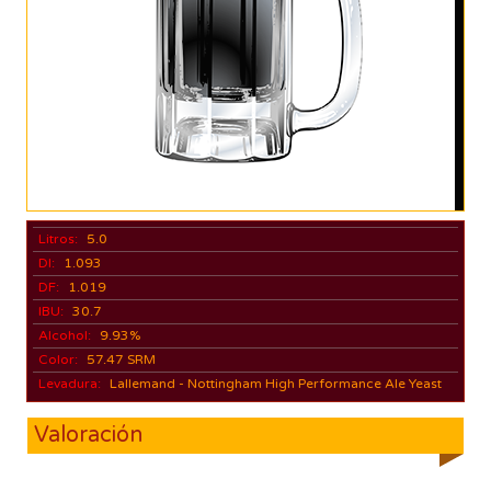
Litros:
5.0
DI:
1.093
DF:
1.019
IBU:
30.7
Alcohol:
9.93%
Color:
57.47 SRM
Levadura:
Lallemand - Nottingham High Performance Ale Yeast
Valoración