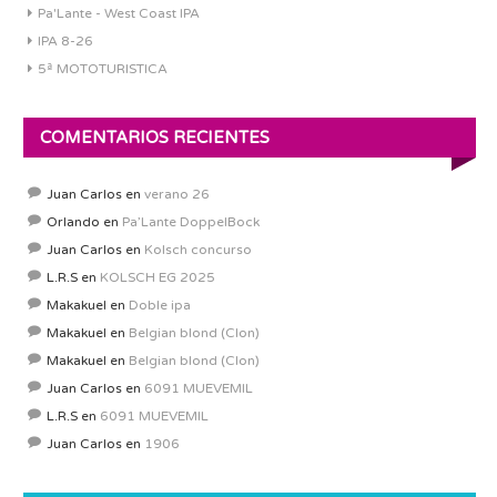
Pa'Lante - West Coast IPA
IPA 8-26
5ª MOTOTURISTICA
COMENTARIOS RECIENTES
Juan Carlos
en
verano 26
Orlando
en
Pa’Lante DoppelBock
Juan Carlos
en
Kolsch concurso
L.R.S
en
KOLSCH EG 2025
Makakuel
en
Doble ipa
Makakuel
en
Belgian blond (Clon)
Makakuel
en
Belgian blond (Clon)
Juan Carlos
en
6091 MUEVEMIL
L.R.S
en
6091 MUEVEMIL
Juan Carlos
en
1906