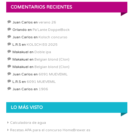
COMENTARIOS RECIENTES
Juan Carlos
en
verano 26
Orlando
en
Pa’Lante DoppelBock
Juan Carlos
en
Kolsch concurso
L.R.S
en
KOLSCH EG 2025
Makakuel
en
Doble ipa
Makakuel
en
Belgian blond (Clon)
Makakuel
en
Belgian blond (Clon)
Juan Carlos
en
6091 MUEVEMIL
L.R.S
en
6091 MUEVEMIL
Juan Carlos
en
1906
LO MÁS VISTO
Calculadora de agua
Recetas APA para el concurso HomeBrewer.es