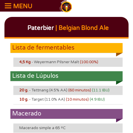
MENU
Paterbier
| Belgian Blond Ale
Lista de fermentables
4,5 Kg
- Weyermann Pilsner Malt
(100.00%)
Lista de Lúpulos
20 g.
- Tettnang
(4.5% AA)
(60 minutos)
(11.1 IBU)
10 g.
- Target
(11.0% AA)
(10 minutos)
(4.9 IBU)
Macerado
Macerado simple a 65 ºC