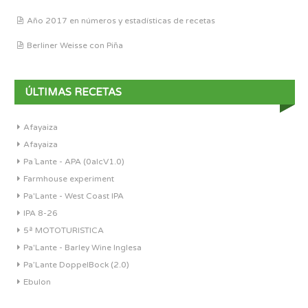
Año 2017 en números y estadísticas de recetas
Berliner Weisse con Piña
ÚLTIMAS RECETAS
Afayaiza
Afayaiza
Pa´Lante - APA (0alcV1.0)
Farmhouse experiment
Pa'Lante - West Coast IPA
IPA 8-26
5ª MOTOTURISTICA
Pa'Lante - Barley Wine Inglesa
Pa’Lante DoppelBock (2.0)
Ebulon