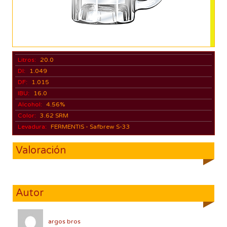
Litros:
20.0
DI:
1.049
DF:
1.015
IBU:
16.0
Alcohol:
4.56%
Color:
3.62 SRM
Levadura:
FERMENTIS - Safbrew S-33
Valoración
Autor
argos bros