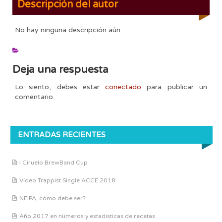
Descripción del autor
No hay ninguna descripción aún
Deja una respuesta
Lo siento, debes estar
conectado
para publicar un
comentario.
ENTRADAS RECIENTES
I Ciruelo BrewBand Cup
Vídeo Trappist Single ACCE 2018
NEIPA, cómo debe ser?
Año 2017 en números y estadísticas de recetas