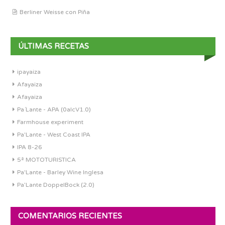
Berliner Weisse con Piña
ÚLTIMAS RECETAS
ipayaiza
Afayaiza
Afayaiza
Pa´Lante - APA (0alcV1.0)
Farmhouse experiment
Pa'Lante - West Coast IPA
IPA 8-26
5ª MOTOTURISTICA
Pa'Lante - Barley Wine Inglesa
Pa’Lante DoppelBock (2.0)
COMENTARIOS RECIENTES