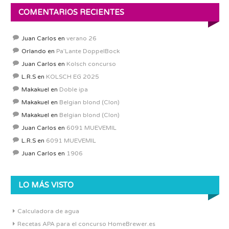
COMENTARIOS RECIENTES
Juan Carlos
en
verano 26
Orlando
en
Pa’Lante DoppelBock
Juan Carlos
en
Kolsch concurso
L.R.S
en
KOLSCH EG 2025
Makakuel
en
Doble ipa
Makakuel
en
Belgian blond (Clon)
Makakuel
en
Belgian blond (Clon)
Juan Carlos
en
6091 MUEVEMIL
L.R.S
en
6091 MUEVEMIL
Juan Carlos
en
1906
LO MÁS VISTO
Calculadora de agua
Recetas APA para el concurso HomeBrewer.es