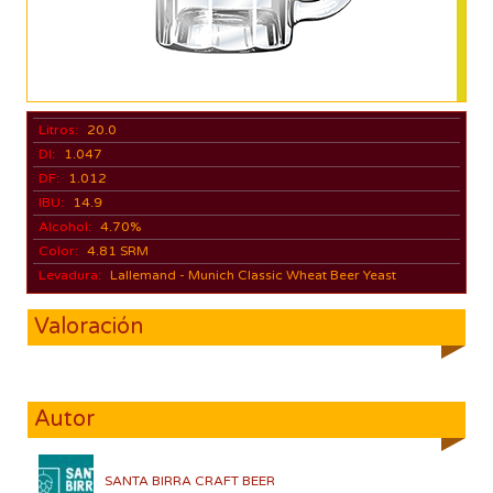
Litros:
20.0
DI:
1.047
DF:
1.012
IBU:
14.9
Alcohol:
4.70%
Color:
4.81 SRM
Levadura:
Lallemand - Munich Classic Wheat Beer Yeast
Valoración
Autor
SANTA BIRRA CRAFT BEER