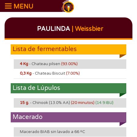
MENU
PAULINDA
| Weissbier
Lista de fermentables
4 Kg
- Chateau pilsen
(93.00%)
0,3 Kg
- Chateau Biscuit
(7.00%)
Lista de Lúpulos
15 g.
- Chinook
(13.0% AA)
(20 minutos)
(14.9 IBU)
Macerado
Macerado BIAB sin lavado a 66 ºC