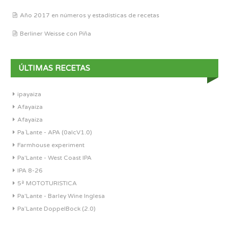
Año 2017 en números y estadísticas de recetas
Berliner Weisse con Piña
ÚLTIMAS RECETAS
ipayaiza
Afayaiza
Afayaiza
Pa´Lante - APA (0alcV1.0)
Farmhouse experiment
Pa'Lante - West Coast IPA
IPA 8-26
5ª MOTOTURISTICA
Pa'Lante - Barley Wine Inglesa
Pa’Lante DoppelBock (2.0)