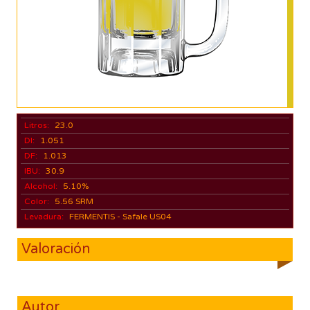
Litros:
23.0
DI:
1.051
DF:
1.013
IBU:
30.9
Alcohol:
5.10%
Color:
5.56 SRM
Levadura:
FERMENTIS - Safale US04
Valoración
Autor