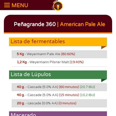
MENU
Peñagrande 360
| American Pale Ale
Lista de fermentables
5 Kg
- Weyermann Pale Ale
(80.60%)
1,2 Kg
- Weyermann Pilsner Malt
(19.40%)
Lista de Lúpulos
40 g.
- Cascade
(5.0% AA)
(60 minutos)
(20.7 IBU)
40 g.
- Cascade
(5.0% AA)
(15 minutos)
(10.2 IBU)
20 g.
- cascade
(0.0% AA)
(0 minutos)
Macerado