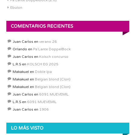
Pa’Lante DoppelBock (2.0)
Ebulon
COMENTARIOS RECIENTES
Juan Carlos
en
verano 26
Orlando
en
Pa’Lante DoppelBock
Juan Carlos
en
Kolsch concurso
L.R.S
en
KOLSCH EG 2025
Makakuel
en
Doble ipa
Makakuel
en
Belgian blond (Clon)
Makakuel
en
Belgian blond (Clon)
Juan Carlos
en
6091 MUEVEMIL
L.R.S
en
6091 MUEVEMIL
Juan Carlos
en
1906
LO MÁS VISTO