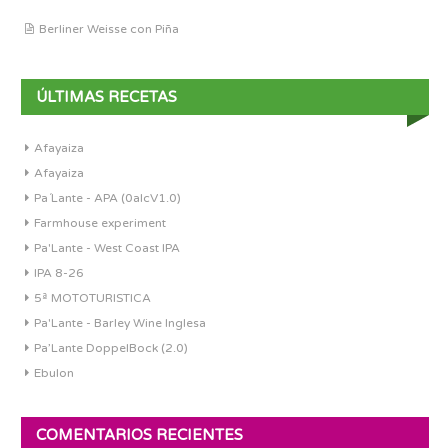
Berliner Weisse con Piña
ÚLTIMAS RECETAS
Afayaiza
Afayaiza
Pa´Lante - APA (0alcV1.0)
Farmhouse experiment
Pa'Lante - West Coast IPA
IPA 8-26
5ª MOTOTURISTICA
Pa'Lante - Barley Wine Inglesa
Pa’Lante DoppelBock (2.0)
Ebulon
COMENTARIOS RECIENTES