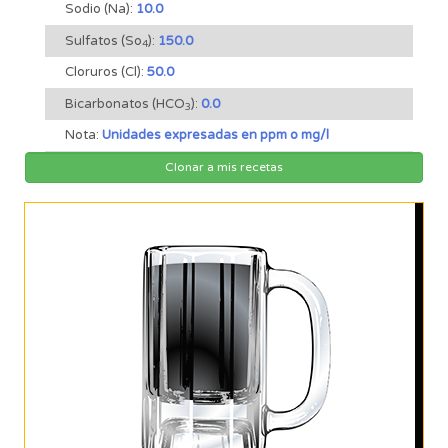
Sodio (Na):
10.0
Sulfatos (So
):
150.0
4
Cloruros (Cl):
50.0
Bicarbonatos (HCO
):
0.0
3
Nota:
Unidades expresadas en ppm o mg/l
Clonar a mis recetas