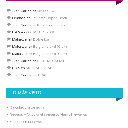
Juan Carlos
en
verano 26
Orlando
en
Pa’Lante DoppelBock
Juan Carlos
en
Kolsch concurso
L.R.S
en
KOLSCH EG 2025
Makakuel
en
Doble ipa
Makakuel
en
Belgian blond (Clon)
Makakuel
en
Belgian blond (Clon)
Juan Carlos
en
6091 MUEVEMIL
L.R.S
en
6091 MUEVEMIL
Juan Carlos
en
1906
LO MÁS VISTO
Calculadora de agua
Recetas APA para el concurso HomeBrewer.es
El arroz en la cerveza