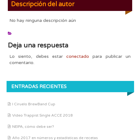
Descripción del autor
No hay ninguna descripción aún
Deja una respuesta
Lo siento, debes estar
conectado
para publicar un
comentario.
ENTRADAS RECIENTES
I Ciruelo BrewBand Cup
Vídeo Trappist Single ACCE 2018
NEIPA, cómo debe ser?
Año 2017 en números y estadísticas de recetas