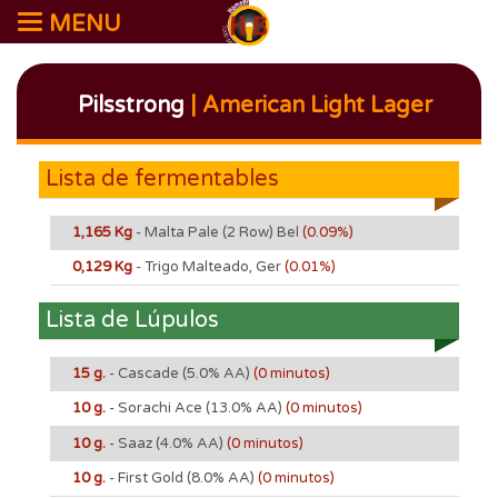
MENU
Pilsstrong
| American Light Lager
Lista de fermentables
1,165 Kg
- Malta Pale (2 Row) Bel
(0.09%)
0,129 Kg
- Trigo Malteado, Ger
(0.01%)
Lista de Lúpulos
15 g.
- Cascade
(5.0% AA)
(0 minutos)
10 g.
- Sorachi Ace
(13.0% AA)
(0 minutos)
10 g.
- Saaz
(4.0% AA)
(0 minutos)
10 g.
- First Gold
(8.0% AA)
(0 minutos)