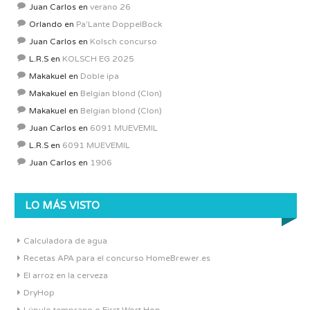
Juan Carlos
en
verano 26
Orlando
en
Pa’Lante DoppelBock
Juan Carlos
en
Kolsch concurso
L.R.S
en
KOLSCH EG 2025
Makakuel
en
Doble ipa
Makakuel
en
Belgian blond (Clon)
Makakuel
en
Belgian blond (Clon)
Juan Carlos
en
6091 MUEVEMIL
L.R.S
en
6091 MUEVEMIL
Juan Carlos
en
1906
LO MÁS VISTO
Calculadora de agua
Recetas APA para el concurso HomeBrewer.es
El arroz en la cerveza
DryHop