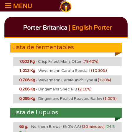
MENU
Porter Britanica
| English Porter
Lista de fermentables
7,803 Kg
- Crisp Finest Maris Otter
(79.40%)
1,012 Kg
- Weyermann Carafa Special I
(10.30%)
0,708 Kg
- Weyermann CaraMunich Type III
(7.20%)
0,206 Kg
- Dingemans Special B
(2.10%)
0,098 Kg
- Dingemans Pealed Roasted Barley
(1.00%)
Lista de Lúpulos
65 g.
- Northern Brewer
(8.0% AA)
(30 minutos)
(24.8