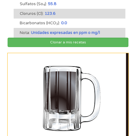
Sulfatos (So
):
55.8
4
Cloruros (Cl):
123.6
Bicarbonatos (HCO
):
0.0
3
Nota:
Unidades expresadas en ppm o mg/l
Clonar a mis recetas