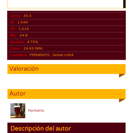
Litros:
45.0
DI:
1.049
DF:
1.014
IBU:
24.8
Alcohol:
4.70%
Color:
24.69 SRM
Levadura:
FERMENTIS - Safale US04
Valoración
Autor
Norberto
Descripción del autor