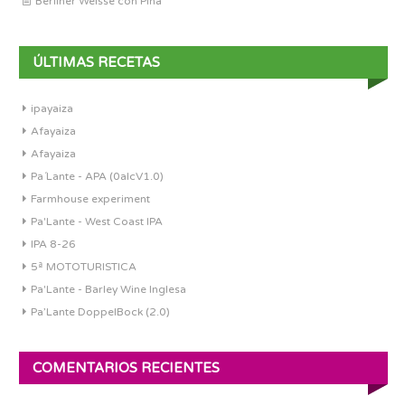
Berliner Weisse con Piña
ÚLTIMAS RECETAS
ipayaiza
Afayaiza
Afayaiza
Pa´Lante - APA (0alcV1.0)
Farmhouse experiment
Pa'Lante - West Coast IPA
IPA 8-26
5ª MOTOTURISTICA
Pa'Lante - Barley Wine Inglesa
Pa’Lante DoppelBock (2.0)
COMENTARIOS RECIENTES