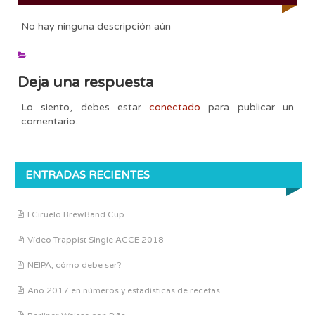
No hay ninguna descripción aún
Deja una respuesta
Lo siento, debes estar
conectado
para publicar un
comentario.
ENTRADAS RECIENTES
I Ciruelo BrewBand Cup
Vídeo Trappist Single ACCE 2018
NEIPA, cómo debe ser?
Año 2017 en números y estadísticas de recetas