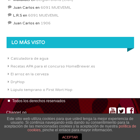
Juan Carlos
en
6091 MUEVEMIL
L.R.S
en
6091 MUEVEMIL
Juan Carlos
en
1906
LO MÁS VISTO
Calculadora de agua
Recetas APA para el concurso HomeBrewer.es
El arroz en la cerveza
DryHop
Lúpulo temprano o First Wort Hop
Todos los derechos reservados
ChangeLog
Este sitio web utiliza cookies para que usted tenga la mejor experiencia de
usuario. Si continúa navegando está dando su consentimiento para la
aceptación de las mencionadas cookies y la aceptación de nuestra
política de
cookies
, pinche el enlace para mayor información.
ACEPTAR