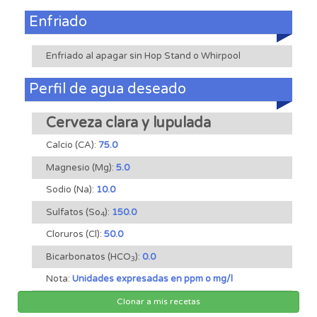
Enfriado
Enfriado al apagar sin Hop Stand o Whirpool
Perfil de agua deseado
Cerveza clara y lupulada
Calcio (CA):
75.0
Magnesio (Mg):
5.0
Sodio (Na):
10.0
Sulfatos (So
):
150.0
4
Cloruros (Cl):
50.0
Bicarbonatos (HCO
):
0.0
3
Nota:
Unidades expresadas en ppm o mg/l
Clonar a mis recetas