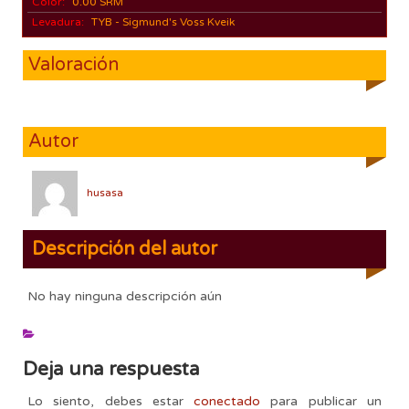
Color:
0.00 SRM
Levadura:
TYB - Sigmund's Voss Kveik
Valoración
Autor
husasa
Descripción del autor
No hay ninguna descripción aún
Deja una respuesta
Lo siento, debes estar
conectado
para publicar un