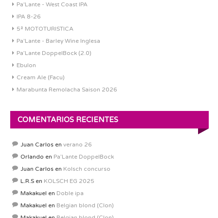
Pa'Lante - West Coast IPA
IPA 8-26
5ª MOTOTURISTICA
Pa'Lante - Barley Wine Inglesa
Pa’Lante DoppelBock (2.0)
Ebulon
Cream Ale (Facu)
Marabunta Remolacha Saison 2026
COMENTARIOS RECIENTES
Juan Carlos
en
verano 26
Orlando
en
Pa’Lante DoppelBock
Juan Carlos
en
Kolsch concurso
L.R.S
en
KOLSCH EG 2025
Makakuel
en
Doble ipa
Makakuel
en
Belgian blond (Clon)
Makakuel
en
Belgian blond (Clon)