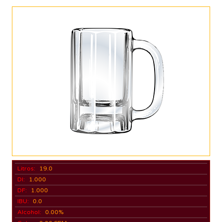
Litros:
19.0
DI:
1.000
DF:
1.000
IBU:
0.0
Alcohol:
0.00%