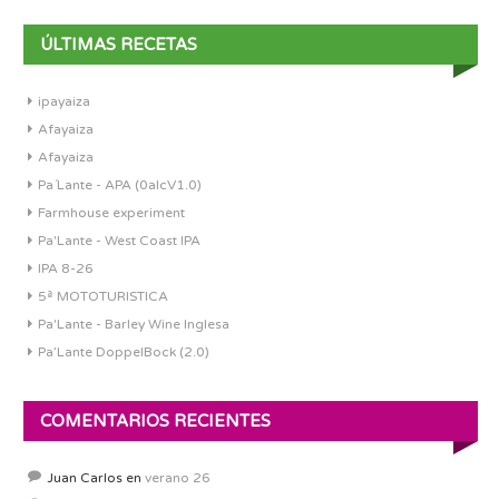
ÚLTIMAS RECETAS
ipayaiza
Afayaiza
Afayaiza
Pa´Lante - APA (0alcV1.0)
Farmhouse experiment
Pa'Lante - West Coast IPA
IPA 8-26
5ª MOTOTURISTICA
Pa'Lante - Barley Wine Inglesa
Pa’Lante DoppelBock (2.0)
COMENTARIOS RECIENTES
Juan Carlos
en
verano 26