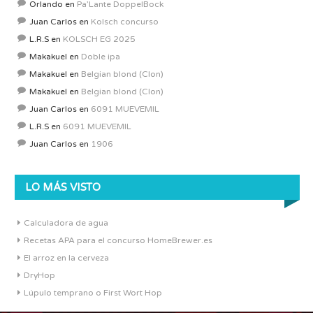
Orlando
en
Pa’Lante DoppelBock
Juan Carlos
en
Kolsch concurso
L.R.S
en
KOLSCH EG 2025
Makakuel
en
Doble ipa
Makakuel
en
Belgian blond (Clon)
Makakuel
en
Belgian blond (Clon)
Juan Carlos
en
6091 MUEVEMIL
L.R.S
en
6091 MUEVEMIL
Juan Carlos
en
1906
LO MÁS VISTO
Calculadora de agua
Recetas APA para el concurso HomeBrewer.es
El arroz en la cerveza
DryHop
Lúpulo temprano o First Wort Hop