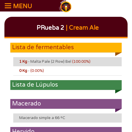
MENU
PRueba 2
| Cream Ale
Lista de fermentables
1 Kg
- Malta Pale (2 Row) Bel
(100.00%)
0 Kg
-
(0.00%)
Lista de Lúpulos
Macerado
Macerado simple a 66 ºC
Hervido