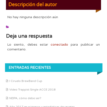
Descripción del autor
No hay ninguna descripción aún
Deja una respuesta
Lo siento, debes estar
conectado
para publicar un
comentario.
ENTRADAS RECIENTES
I Ciruelo BrewBand Cup
Vídeo Trappist Single ACCE 2018
NEIPA, cómo debe ser?
Año 2017 en números y estadísticas de recetas