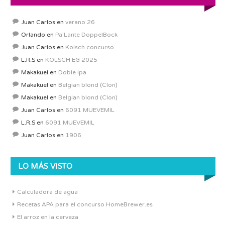
Juan Carlos
en
verano 26
Orlando
en
Pa’Lante DoppelBock
Juan Carlos
en
Kolsch concurso
L.R.S
en
KOLSCH EG 2025
Makakuel
en
Doble ipa
Makakuel
en
Belgian blond (Clon)
Makakuel
en
Belgian blond (Clon)
Juan Carlos
en
6091 MUEVEMIL
L.R.S
en
6091 MUEVEMIL
Juan Carlos
en
1906
LO MÁS VISTO
Calculadora de agua
Recetas APA para el concurso HomeBrewer.es
El arroz en la cerveza