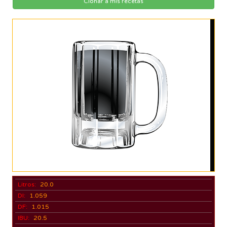
Clonar a mis recetas
Litros:
20.0
DI:
1.059
DF:
1.015
IBU:
20.5