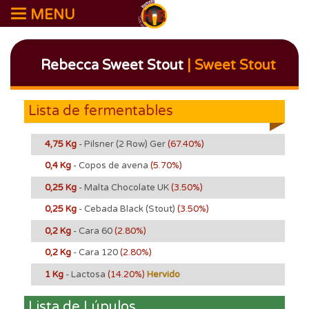
MENU
Rebecca Sweet Stout
| Sweet Stout
Lista de fermentables
4,75 Kg
- Pilsner (2 Row) Ger
(67.40%)
0,4 Kg
- Copos de avena
(5.70%)
0,25 Kg
- Malta Chocolate UK
(3.50%)
0,25 Kg
- Cebada Black (Stout)
(3.50%)
0,2 Kg
- Cara 60
(2.80%)
0,2 Kg
- Cara 120
(2.80%)
1 Kg
- Lactosa
(14.20%)
Hervido
Lista de Lúpulos