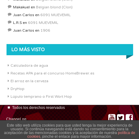
Makakuel
en
Belgian blond (Clon)
Juan Carlos
en
6091 MUEVEMIL
L.R.S
en
6091 MUEVEMIL
Juan Carlos
en
1906
LO MÁS VISTO
Calculadora de agua
Recetas APA para el concurso HomeBrewer.es
El arroz en la cerveza
DryHop
Lúpulo temprano o First Wort Hop
Todos los derechos reservados
ChangeLog
Este sitio web utiliza cookies para que usted tenga la mejor experiencia de
usuario. Si continúa navegando está dando su consentimiento para la
aceptación de las mencionadas cookies y la aceptación de nuestra
política de
cookies
, pinche el enlace para mayor información.