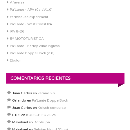
Afayaiza
Pa´Lante - APA (0alcV1.0)
Farmhouse experiment
Pa'Lante - West Coast IPA
IPA 8-26
5ª MOTOTURISTICA
Pa'Lante - Barley Wine Inglesa
Pa’Lante DoppelBock (2.0)
Ebulon
COMENTARIOS RECIENTES
Juan Carlos
en
verano 26
Orlando
en
Pa’Lante DoppelBock
Juan Carlos
en
Kolsch concurso
L.R.S
en
KOLSCH EG 2025
Makakuel
en
Doble ipa
Makakuel
en
Belgian blond (Clon)