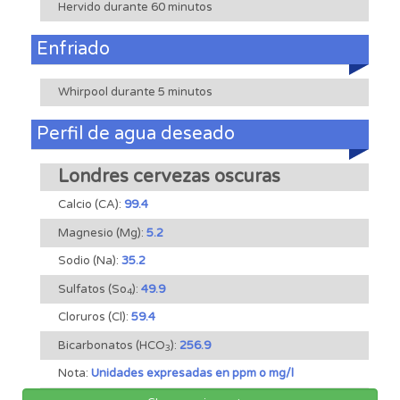
Hervido durante 60 minutos
Enfriado
Whirpool durante 5 minutos
Perfil de agua deseado
Londres cervezas oscuras
Calcio (CA):
99.4
Magnesio (Mg):
5.2
Sodio (Na):
35.2
Sulfatos (So
):
49.9
4
Cloruros (Cl):
59.4
Bicarbonatos (HCO
):
256.9
3
Nota:
Unidades expresadas en ppm o mg/l