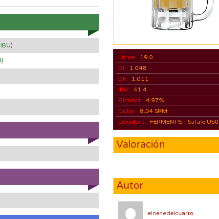
 IBU)
Litros:
19.0
U)
DI:
1.048
DF:
1.011
IBU:
41.4
Alcohol:
4.97%
Color:
8.04 SRM
Levadura:
FERMENTIS - Safale US
Valoración
Autor
elnenedelcuarto