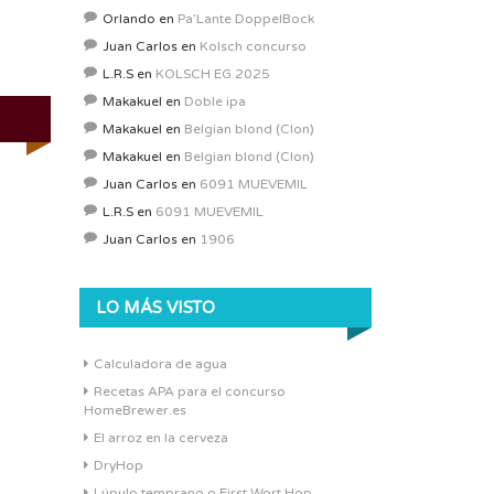
Orlando
en
Pa’Lante DoppelBock
Juan Carlos
en
Kolsch concurso
L.R.S
en
KOLSCH EG 2025
Makakuel
en
Doble ipa
Makakuel
en
Belgian blond (Clon)
Makakuel
en
Belgian blond (Clon)
Juan Carlos
en
6091 MUEVEMIL
L.R.S
en
6091 MUEVEMIL
Juan Carlos
en
1906
LO MÁS VISTO
Calculadora de agua
Recetas APA para el concurso
HomeBrewer.es
El arroz en la cerveza
DryHop
Lúpulo temprano o First Wort Hop