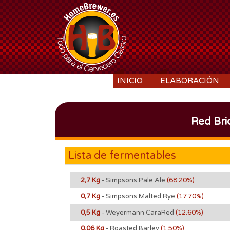
SKIP TO CONTENT
INICIO
ELABORACIÓN
Red Bri
Lista de fermentables
2,7 Kg
- Simpsons Pale Ale
(68.20%)
0,7 Kg
- Simpsons Malted Rye
(17.70%)
0,5 Kg
- Weyermann CaraRed
(12.60%)
0,06 Kg
- Roasted Barley
(1.50%)