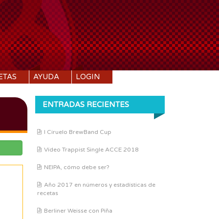
ETAS
AYUDA
LOGIN
ENTRADAS RECIENTES
I Ciruelo BrewBand Cup
Vídeo Trappist Single ACCE 2018
NEIPA, cómo debe ser?
Año 2017 en números y estadísticas de
recetas
Berliner Weisse con Piña