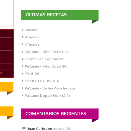
ÚLTIMAS RECETAS
ipayaiza
Afayaiza
Afayaiza
Pa´Lante - APA (0alcV1.0)
Farmhouse experiment
Pa'Lante - West Coast IPA
05
IPA 8-26
5ª MOTOTURISTICA
Pa'Lante - Barley Wine Inglesa
Pa’Lante DoppelBock (2.0)
COMENTARIOS RECIENTES
Juan Carlos
en
verano 26