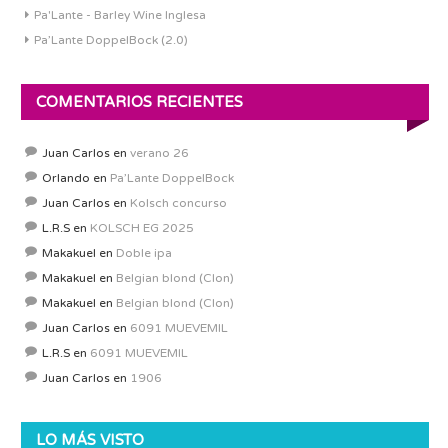
Pa'Lante - Barley Wine Inglesa
Pa’Lante DoppelBock (2.0)
COMENTARIOS RECIENTES
Juan Carlos
en
verano 26
Orlando
en
Pa’Lante DoppelBock
Juan Carlos
en
Kolsch concurso
L.R.S
en
KOLSCH EG 2025
Makakuel
en
Doble ipa
Makakuel
en
Belgian blond (Clon)
Makakuel
en
Belgian blond (Clon)
Juan Carlos
en
6091 MUEVEMIL
L.R.S
en
6091 MUEVEMIL
Juan Carlos
en
1906
LO MÁS VISTO