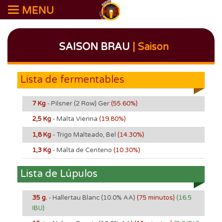
MENU
SAISON BRAU
| Saison
Lista de fermentables
7 Kg
- Pilsner (2 Row) Ger
(55.60%)
2,5 Kg
- Malta Vienna
(19.80%)
1,8 Kg
- Trigo Malteado, Bel
(14.30%)
1,3 Kg
- Malta de Centeno
(10.30%)
Lista de Lúpulos
35 g.
- Hallertau Blanc
(10.0% AA)
(75 minutos)
(16.5
IBU)