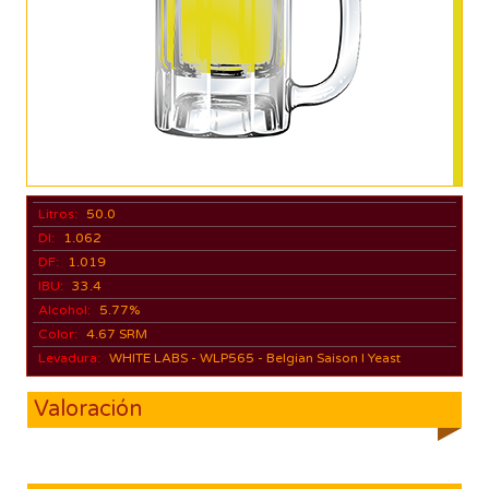
Litros:
50.0
DI:
1.062
DF:
1.019
IBU:
33.4
Alcohol:
5.77%
Color:
4.67 SRM
Levadura:
WHITE LABS - WLP565 - Belgian Saison I Yeast
Valoración