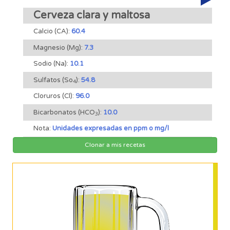
Cerveza clara y maltosa
Calcio (CA):
60.4
Magnesio (Mg):
7.3
Sodio (Na):
10.1
Sulfatos (So
):
54.8
4
Cloruros (Cl):
96.0
Bicarbonatos (HCO
):
10.0
3
Nota:
Unidades expresadas en ppm o mg/l
Clonar a mis recetas