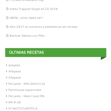
I Ciruelo BrewBand Cup
Vídeo Trappist Single ACCE 2018
NEIPA, cómo debe ser?
Año 2017 en números y estadísticas de recetas
Berliner Weisse con Piña
ÚLTIMAS RECETAS
ipayaiza
Afayaiza
Afayaiza
Pa´Lante - APA (0alcV1.0)
Farmhouse experiment
Pa'Lante - West Coast IPA
IPA 8-26
5ª MOTOTURISTICA