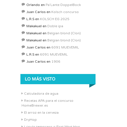
Orlando
en
Pa’Lante DoppelBock
Juan Carlos
en
Kolsch concurso
L.R.S
en
KOLSCH EG 2025
Makakuel
en
Doble ipa
Makakuel
en
Belgian blond (Clon)
Makakuel
en
Belgian blond (Clon)
Juan Carlos
en
6091 MUEVEMIL
L.R.S
en
6091 MUEVEMIL
Juan Carlos
en
1906
LO MÁS VISTO
Calculadora de agua
Recetas APA para el concurso
HomeBrewer.es
El arroz en la cerveza
DryHop
Lúpulo temprano o First Wort Hop