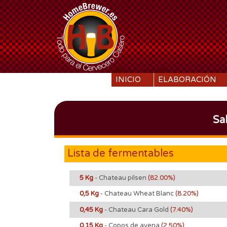
SKIP TO CONTENT
INICIO
ELABORACIÓN
Sa
Lista de fermentables
5 Kg
- Chateau pilsen
(82.00%)
0,5 Kg
- Chateau Wheat Blanc
(8.20%)
0,45 Kg
- Chateau Cara Gold
(7.40%)
0,15 Kg
- Copos de avena
(2.50%)