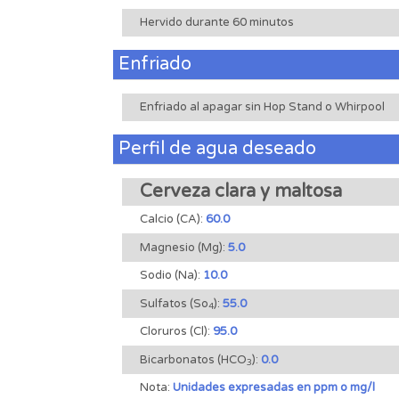
Hervido durante 60 minutos
Enfriado
Enfriado al apagar sin Hop Stand o Whirpool
Perfil de agua deseado
Cerveza clara y maltosa
Calcio (CA):
60.0
Magnesio (Mg):
5.0
Sodio (Na):
10.0
Sulfatos (So
):
55.0
4
Cloruros (Cl):
95.0
Bicarbonatos (HCO
):
0.0
3
Nota:
Unidades expresadas en ppm o mg/l