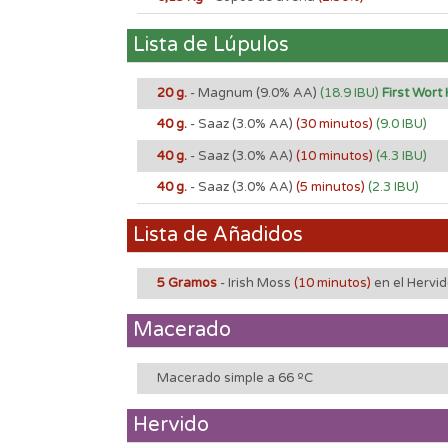
Lista de Lúpulos
20 g.
- Magnum
(9.0% AA)
(18.9 IBU)
First Wort
40 g.
- Saaz
(3.0% AA)
(30 minutos)
(9.0 IBU)
40 g.
- Saaz
(3.0% AA)
(10 minutos)
(4.3 IBU)
40 g.
- Saaz
(3.0% AA)
(5 minutos)
(2.3 IBU)
Lista de Añadidos
5 Gramos
- Irish Moss
(10 minutos)
en el Hervi
Macerado
Macerado simple a 66 ºC
Hervido