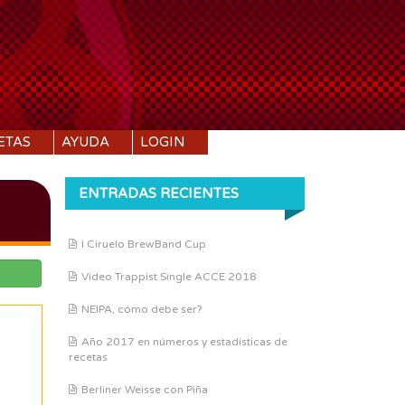
ETAS
AYUDA
LOGIN
ENTRADAS RECIENTES
I Ciruelo BrewBand Cup
Vídeo Trappist Single ACCE 2018
NEIPA, cómo debe ser?
Año 2017 en números y estadísticas de
recetas
Berliner Weisse con Piña