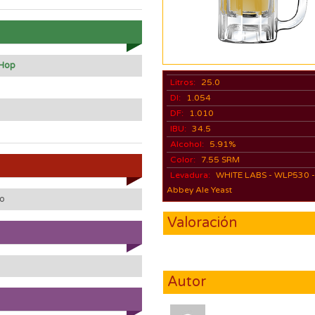
 Hop
Litros:
25.0
DI:
1.054
DF:
1.010
IBU:
34.5
Alcohol:
5.91%
Color:
7.55 SRM
Levadura:
WHITE LABS - WLP530 
Abbey Ale Yeast
do
Valoración
Autor