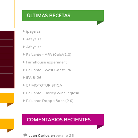
ÚLTIMAS RECETAS
ipayaiza
Afayaiza
Afayaiza
Pa´Lante - APA (0alcV1.0)
Farmhouse experiment
Pa'Lante - West Coast IPA
-
IPA 8-26
5ª MOTOTURISTICA
Pa'Lante - Barley Wine Inglesa
Pa’Lante DoppelBock (2.0)
COMENTARIOS RECIENTES
Juan Carlos
en
verano 26