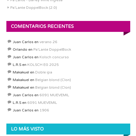
Pa'Lante - Barley Wine Inglesa
Pa’Lante DoppelBock (2.0)
COMENTARIOS RECIENTES
Juan Carlos
en
verano 26
Orlando
en
Pa’Lante DoppelBock
Juan Carlos
en
Kolsch concurso
L.R.S
en
KOLSCH EG 2025
Makakuel
en
Doble ipa
Makakuel
en
Belgian blond (Clon)
Makakuel
en
Belgian blond (Clon)
Juan Carlos
en
6091 MUEVEMIL
L.R.S
en
6091 MUEVEMIL
Juan Carlos
en
1906
LO MÁS VISTO