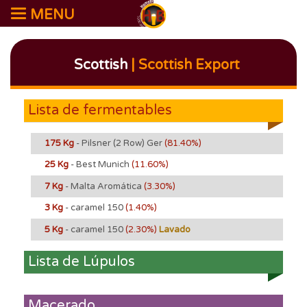
MENU
Scottish
| Scottish Export
Lista de fermentables
175 Kg
- Pilsner (2 Row) Ger
(81.40%)
25 Kg
- Best Munich
(11.60%)
7 Kg
- Malta Aromática
(3.30%)
3 Kg
- caramel 150
(1.40%)
5 Kg
- caramel 150
(2.30%)
Lavado
Lista de Lúpulos
Macerado