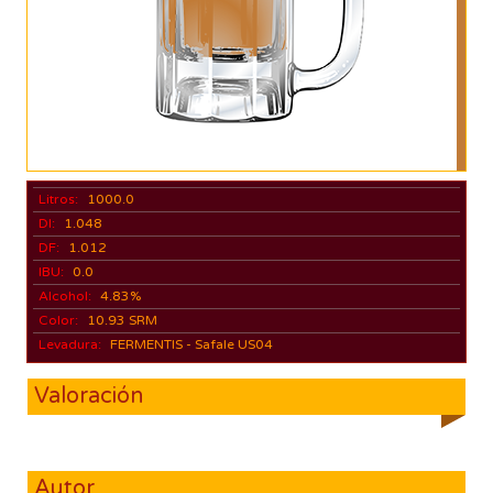
Litros:
1000.0
DI:
1.048
DF:
1.012
IBU:
0.0
Alcohol:
4.83%
Color:
10.93 SRM
Levadura:
FERMENTIS - Safale US04
Valoración
Autor