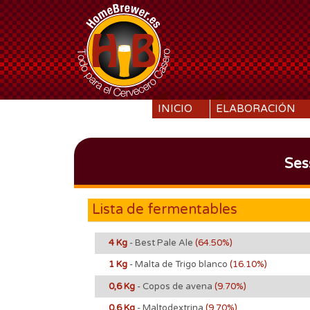
SKIP TO CONTENT
INICIO
ELABORACIÓN
Ses
Lista de fermentables
4 Kg
- Best Pale Ale
(64.50%)
1 Kg
- Malta de Trigo blanco
(16.10%)
0,6 Kg
- Copos de avena
(9.70%)
0,6 Kg
- Maltodextrina
(9.70%)