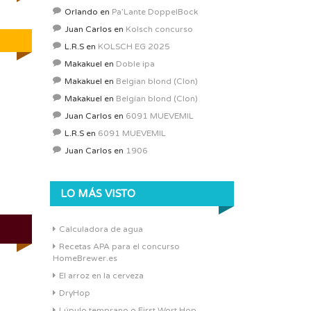
Orlando
en
Pa’Lante DoppelBock
Juan Carlos
en
Kolsch concurso
L.R.S
en
KOLSCH EG 2025
Makakuel
en
Doble ipa
Makakuel
en
Belgian blond (Clon)
Makakuel
en
Belgian blond (Clon)
Juan Carlos
en
6091 MUEVEMIL
L.R.S
en
6091 MUEVEMIL
Juan Carlos
en
1906
LO MÁS VISTO
Calculadora de agua
Recetas APA para el concurso
HomeBrewer.es
El arroz en la cerveza
DryHop
Lúpulo temprano o First Wort Hop