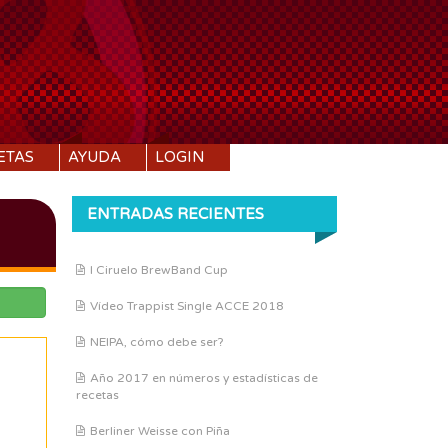
ETAS
AYUDA
LOGIN
ENTRADAS RECIENTES
I Ciruelo BrewBand Cup
Vídeo Trappist Single ACCE 2018
NEIPA, cómo debe ser?
Año 2017 en números y estadísticas de
recetas
Berliner Weisse con Piña