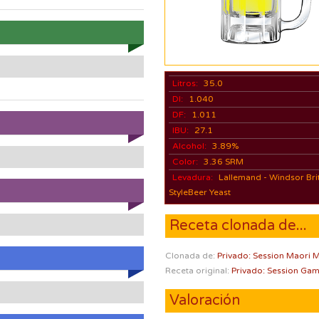
Litros:
35.0
DI:
1.040
DF:
1.011
IBU:
27.1
Alcohol:
3.89%
Color:
3.36 SRM
Levadura:
Lallemand - Windsor Brit
StyleBeer Yeast
Receta clonada de...
Clonada de:
Privado: Session Maori 
Receta original:
Privado: Session Ga
Valoración