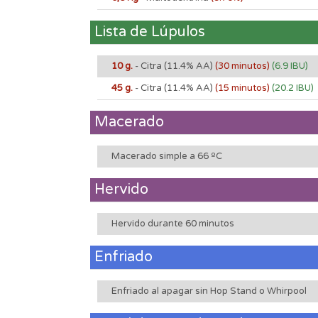
Lista de Lúpulos
10 g.
- Citra
(11.4% AA)
(30 minutos)
(6.9 IBU)
45 g.
- Citra
(11.4% AA)
(15 minutos)
(20.2 IBU)
Macerado
Macerado simple a 66 ºC
Hervido
Hervido durante 60 minutos
Enfriado
Enfriado al apagar sin Hop Stand o Whirpool