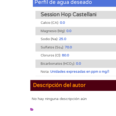
Perfil de agua deseado
Session Hop Castellani
Calcio (CA):
0.0
Magnesio (Mg):
0.0
Sodio (Na):
25.0
Sulfatos (So
):
70.0
4
Cloruros (Cl):
80.0
Bicarbonatos (HCO
):
0.0
3
Nota:
Unidades expresadas en ppm o mg/l
Descripción del autor
No hay ninguna descripción aún