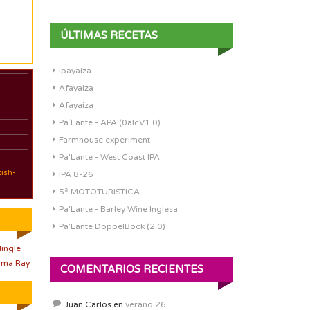
ÚLTIMAS RECETAS
ipayaiza
Afayaiza
Afayaiza
Pa´Lante - APA (0alcV1.0)
Farmhouse experiment
Pa'Lante - West Coast IPA
ish-
IPA 8-26
5ª MOTOTURISTICA
Pa'Lante - Barley Wine Inglesa
Pa’Lante DoppelBock (2.0)
Mingle
mma Ray
COMENTARIOS RECIENTES
Juan Carlos
en
verano 26