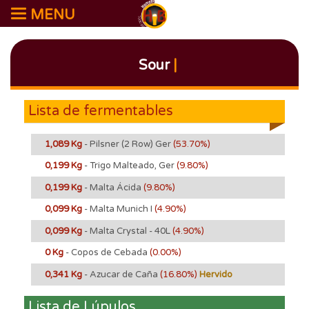
MENU
Sour
|
Lista de fermentables
1,089 Kg
- Pilsner (2 Row) Ger
(53.70%)
0,199 Kg
- Trigo Malteado, Ger
(9.80%)
0,199 Kg
- Malta Ácida
(9.80%)
0,099 Kg
- Malta Munich I
(4.90%)
0,099 Kg
- Malta Crystal - 40L
(4.90%)
0 Kg
- Copos de Cebada
(0.00%)
0,341 Kg
- Azucar de Caña
(16.80%)
Hervido
Lista de Lúpulos