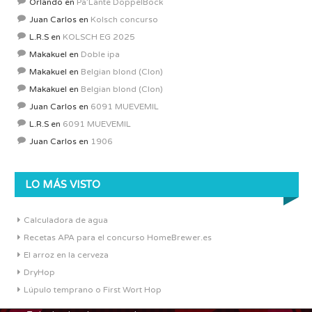
Orlando
en
Pa’Lante DoppelBock
Juan Carlos
en
Kolsch concurso
L.R.S
en
KOLSCH EG 2025
Makakuel
en
Doble ipa
Makakuel
en
Belgian blond (Clon)
Makakuel
en
Belgian blond (Clon)
Juan Carlos
en
6091 MUEVEMIL
L.R.S
en
6091 MUEVEMIL
Juan Carlos
en
1906
LO MÁS VISTO
Calculadora de agua
Recetas APA para el concurso HomeBrewer.es
El arroz en la cerveza
DryHop
Lúpulo temprano o First Wort Hop