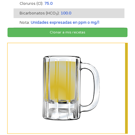
Cloruros (Cl):
75.0
Bicarbonatos (HCO
):
100.0
3
Nota:
Unidades expresadas en ppm o mg/l
Clonar a mis recetas