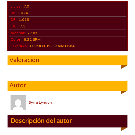
Litros:
7.0
DI:
1.074
DF:
1.019
IBU:
7.1
Alcohol:
7.38%
Color:
6.31 SRM
Levadura:
FERMENTIS - Safale US04
Valoración
Autor
Byrra Lyndon
Descripción del autor