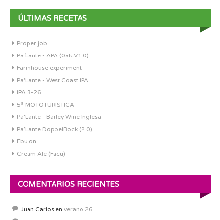
ÚLTIMAS RECETAS
Proper job
Pa´Lante - APA (0alcV1.0)
Farmhouse experiment
Pa'Lante - West Coast IPA
IPA 8-26
5ª MOTOTURISTICA
Pa'Lante - Barley Wine Inglesa
Pa’Lante DoppelBock (2.0)
Ebulon
Cream Ale (Facu)
COMENTARIOS RECIENTES
Juan Carlos
en
verano 26