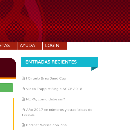
ETAS
AYUDA
LOGIN
ENTRADAS RECIENTES
I Ciruelo BrewBand Cup
Vídeo Trappist Single ACCE 2018
NEIPA, cómo debe ser?
Año 2017 en números y estadísticas de
recetas
Berliner Weisse con Piña