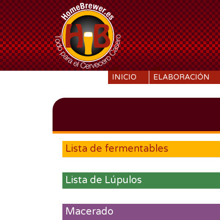
SKIP TO CONTENT
INICIO
ELABORACIÓN
Lista de fermentables
Lista de Lúpulos
Macerado