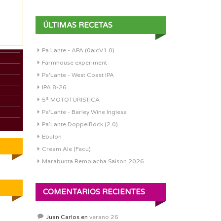
ÚLTIMAS RECETAS
Pa´Lante - APA (0alcV1.0)
Farmhouse experiment
Pa'Lante - West Coast IPA
IPA 8-26
5ª MOTOTURISTICA
Pa'Lante - Barley Wine Inglesa
Pa’Lante DoppelBock (2.0)
Ebulon
Cream Ale (Facu)
Marabunta Remolacha Saison 2026
COMENTARIOS RECIENTES
Juan Carlos
en
verano 26