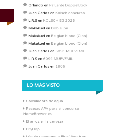
Orlando
en
Pa’Lante DoppelBock
Juan Carlos
en
Kolsch concurso
L.R.S
en
KOLSCH EG 2025
Makakuel
en
Doble ipa
Makakuel
en
Belgian blond (Clon)
Makakuel
en
Belgian blond (Clon)
Juan Carlos
en
6091 MUEVEMIL
L.R.S
en
6091 MUEVEMIL
Juan Carlos
en
1906
LO MÁS VISTO
Calculadora de agua
Recetas APA para el concurso
HomeBrewer.es
El arroz en la cerveza
DryHop
Lúpulo temprano o First Wort Hop