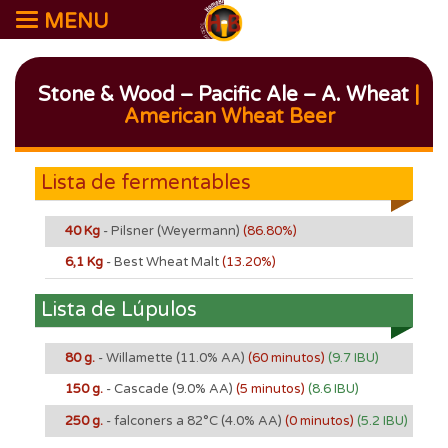
MENU
Stone & Wood – Pacific Ale – A. Wheat
|
American Wheat Beer
Lista de fermentables
40 Kg
- Pilsner (Weyermann)
(86.80%)
6,1 Kg
- Best Wheat Malt
(13.20%)
Lista de Lúpulos
80 g.
- Willamette
(11.0% AA)
(60 minutos)
(9.7 IBU)
150 g.
- Cascade
(9.0% AA)
(5 minutos)
(8.6 IBU)
250 g.
- falconers a 82°C
(4.0% AA)
(0 minutos)
(5.2 IBU)