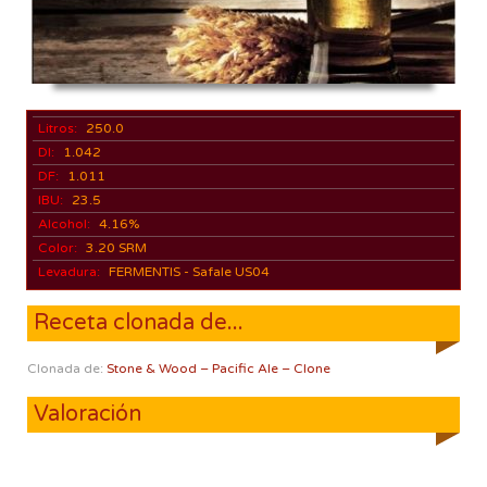
Litros:
250.0
DI:
1.042
DF:
1.011
IBU:
23.5
Alcohol:
4.16%
Color:
3.20 SRM
Levadura:
FERMENTIS - Safale US04
Receta clonada de...
Clonada de:
Stone & Wood – Pacific Ale – Clone
Valoración