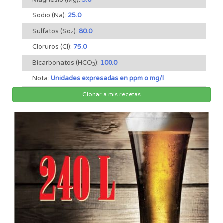
Sodio (Na):
25.0
Sulfatos (So
):
80.0
4
Cloruros (Cl):
75.0
Bicarbonatos (HCO
):
100.0
3
Nota:
Unidades expresadas en ppm o mg/l
Clonar a mis recetas