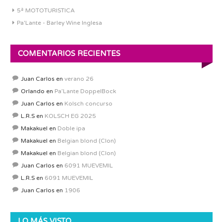
5ª MOTOTURISTICA
Pa'Lante - Barley Wine Inglesa
COMENTARIOS RECIENTES
Juan Carlos
en
verano 26
Orlando
en
Pa’Lante DoppelBock
Juan Carlos
en
Kolsch concurso
L.R.S
en
KOLSCH EG 2025
Makakuel
en
Doble ipa
Makakuel
en
Belgian blond (Clon)
Makakuel
en
Belgian blond (Clon)
Juan Carlos
en
6091 MUEVEMIL
L.R.S
en
6091 MUEVEMIL
Juan Carlos
en
1906
LO MÁS VISTO