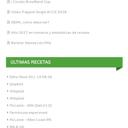
I Ciruelo BrewBand Cup
Vídeo Trappist Single ACCE 2018
NEIPA, cómo debe ser?
Año 2017 en números y estadísticas de recetas
Berliner Weisse con Piña
ÚLTIMAS RECETAS
Extra Stout 20 L 14.08.26
ipayaiza
Afayaiza
Afayaiza
Pa´Lante - APA (0alcV1.0)
Farmhouse experiment
Pa'Lante - West Coast IPA
IPA 8-26