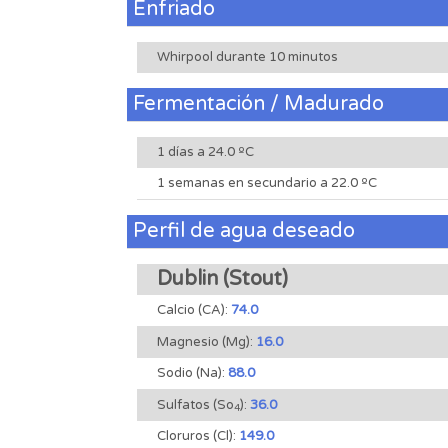
Enfriado
Whirpool durante 10 minutos
Fermentación / Madurado
1 días a 24.0 ºC
1 semanas en secundario a 22.0 ºC
Perfil de agua deseado
Dublin (Stout)
Calcio (CA):
74.0
Magnesio (Mg):
16.0
Sodio (Na):
88.0
Sulfatos (So
):
36.0
4
Cloruros (Cl):
149.0