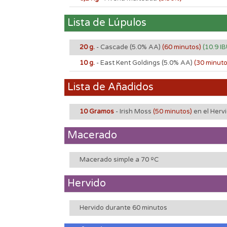
Lista de Lúpulos
20 g.
- Cascade
(5.0% AA)
(60 minutos)
(10.9 IB
10 g.
- East Kent Goldings
(5.0% AA)
(30 minut
Lista de Añadidos
10 Gramos
- Irish Moss
(50 minutos)
en el Herv
Macerado
Macerado simple a 70 ºC
Hervido
Hervido durante 60 minutos