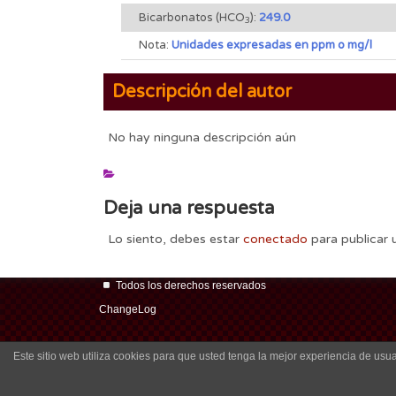
Bicarbonatos (HCO
):
249.0
3
Nota:
Unidades expresadas en ppm o mg/l
Descripción del autor
No hay ninguna descripción aún
Deja una respuesta
Lo siento, debes estar
conectado
para publicar 
Todos los derechos reservados
ChangeLog
Este sitio web utiliza cookies para que usted tenga la mejor experiencia de u