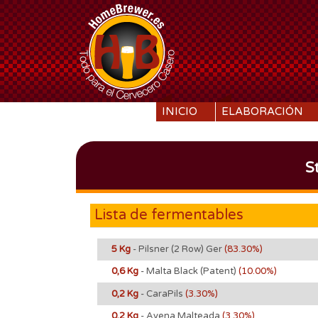
SKIP TO CONTENT
INICIO
ELABORACIÓN
S
Lista de fermentables
5 Kg
- Pilsner (2 Row) Ger
(83.30%)
0,6 Kg
- Malta Black (Patent)
(10.00%)
0,2 Kg
- CaraPils
(3.30%)
0,2 Kg
- Avena Malteada
(3.30%)