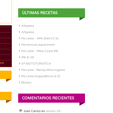
ÚLTIMAS RECETAS
Afayaiza
Afayaiza
Pa´Lante - APA (0alcV1.0)
Farmhouse experiment
Pa'Lante - West Coast IPA
IPA 8-26
eik
5ª MOTOTURISTICA
Pa'Lante - Barley Wine Inglesa
Pa’Lante DoppelBock (2.0)
Ebulon
COMENTARIOS RECIENTES
Juan Carlos
en
verano 26