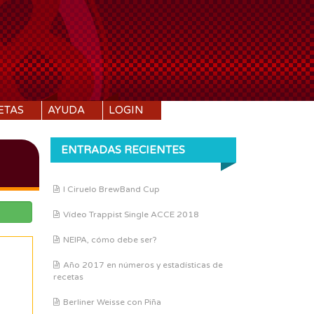
ETAS
AYUDA
LOGIN
ENTRADAS RECIENTES
I Ciruelo BrewBand Cup
Vídeo Trappist Single ACCE 2018
NEIPA, cómo debe ser?
Año 2017 en números y estadísticas de
recetas
Berliner Weisse con Piña