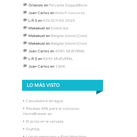
Orlando
en
Pa’Lante DoppelBock
Juan Carlos
en
Kolsch concurso
L.R.S
en
KOLSCH EG 2025
Makakuel
en
Doble ipa
Makakuel
en
Belgian blond (Clon)
Makakuel
en
Belgian blond (Clon)
Juan Carlos
en
6091 MUEVEMIL
L.R.S
en
6091 MUEVEMIL
Juan Carlos
en
1906
LO MÁS VISTO
Calculadora de agua
Recetas APA para el concurso
HomeBrewer.es
El arroz en la cerveza
DryHop
Lúpulo temprano o First Wort Hop