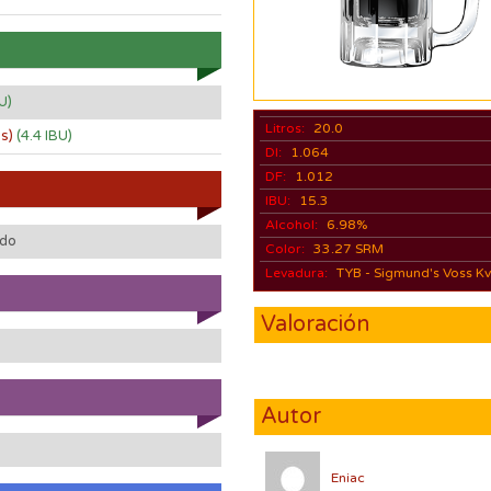
U)
Litros:
20.0
os)
(4.4 IBU)
DI:
1.064
DF:
1.012
IBU:
15.3
Alcohol:
6.98%
ido
Color:
33.27 SRM
Levadura:
TYB - Sigmund's Voss Kv
Valoración
Autor
Eniac