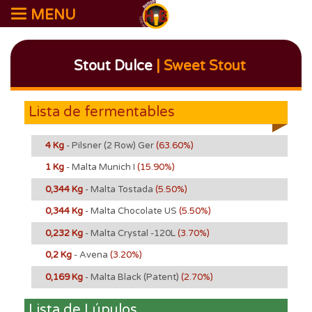
MENU
Stout Dulce
| Sweet Stout
Lista de fermentables
4 Kg
- Pilsner (2 Row) Ger
(63.60%)
1 Kg
- Malta Munich I
(15.90%)
0,344 Kg
- Malta Tostada
(5.50%)
0,344 Kg
- Malta Chocolate US
(5.50%)
0,232 Kg
- Malta Crystal -120L
(3.70%)
0,2 Kg
- Avena
(3.20%)
0,169 Kg
- Malta Black (Patent)
(2.70%)
Lista de Lúpulos