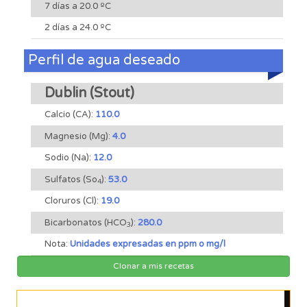
7 días a 20.0 ºC
2 días a 24.0 ºC
Perfil de agua deseado
Dublin (Stout)
Calcio (CA):
110.0
Magnesio (Mg):
4.0
Sodio (Na):
12.0
Sulfatos (So
):
53.0
4
Cloruros (Cl):
19.0
Bicarbonatos (HCO
):
280.0
3
Nota:
Unidades expresadas en ppm o mg/l
Clonar a mis recetas