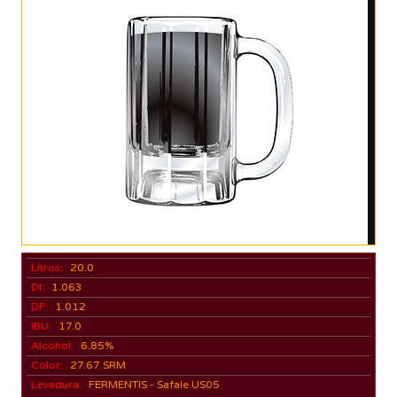
Litros:
20.0
DI:
1.063
DF:
1.012
IBU:
17.0
Alcohol:
6.85%
Color:
27.67 SRM
Levadura:
FERMENTIS - Safale US05