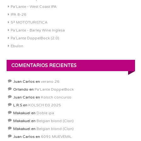
Pa'Lante - West Coast IPA
IPA 8-26
5ª MOTOTURISTICA
Pa'Lante - Barley Wine Inglesa
Pa’Lante DoppelBock (2.0)
Ebulon
COMENTARIOS RECIENTES
Juan Carlos
en
verano 26
Orlando
en
Pa’Lante DoppelBock
Juan Carlos
en
Kolsch concurso
L.R.S
en
KOLSCH EG 2025
Makakuel
en
Doble ipa
Makakuel
en
Belgian blond (Clon)
Makakuel
en
Belgian blond (Clon)
Juan Carlos
en
6091 MUEVEMIL