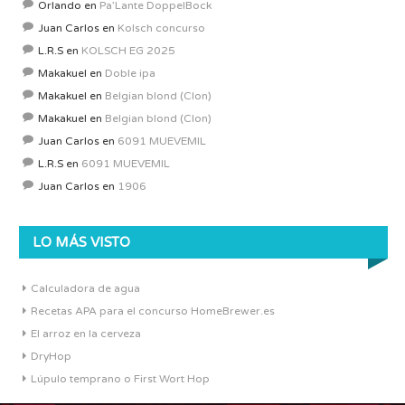
Orlando
en
Pa’Lante DoppelBock
Juan Carlos
en
Kolsch concurso
L.R.S
en
KOLSCH EG 2025
Makakuel
en
Doble ipa
Makakuel
en
Belgian blond (Clon)
Makakuel
en
Belgian blond (Clon)
Juan Carlos
en
6091 MUEVEMIL
L.R.S
en
6091 MUEVEMIL
Juan Carlos
en
1906
LO MÁS VISTO
Calculadora de agua
Recetas APA para el concurso HomeBrewer.es
El arroz en la cerveza
DryHop
Lúpulo temprano o First Wort Hop