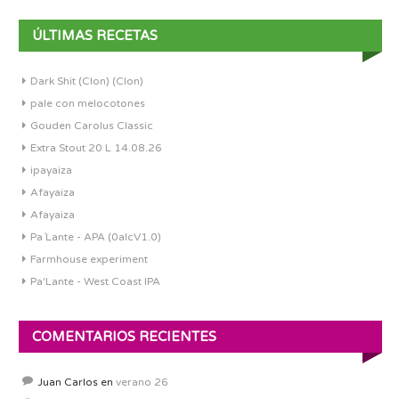
ÚLTIMAS RECETAS
Dark Shit (Clon) (Clon)
pale con melocotones
Gouden Carolus Classic
Extra Stout 20 L 14.08.26
ipayaiza
Afayaiza
Afayaiza
Pa´Lante - APA (0alcV1.0)
Farmhouse experiment
Pa'Lante - West Coast IPA
COMENTARIOS RECIENTES
Juan Carlos
en
verano 26