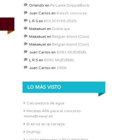
Orlando
en
Pa’Lante DoppelBock
Juan Carlos
en
Kolsch concurso
L.R.S
en
KOLSCH EG 2025
Makakuel
en
Doble ipa
Makakuel
en
Belgian blond (Clon)
Makakuel
en
Belgian blond (Clon)
Juan Carlos
en
6091 MUEVEMIL
L.R.S
en
6091 MUEVEMIL
Juan Carlos
en
1906
LO MÁS VISTO
Calculadora de agua
Recetas APA para el concurso
HomeBrewer.es
El arroz en la cerveza
DryHop
Lúpulo temprano o First Wort Hop