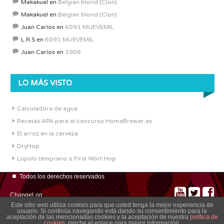
Makakuel
en
Belgian blond (Clon)
Makakuel
en
Belgian blond (Clon)
Juan Carlos
en
6091 MUEVEMIL
L.R.S
en
6091 MUEVEMIL
Juan Carlos
en
1906
LO MÁS VISTO
Calculadora de agua
Recetas APA para el concurso HomeBrewer.es
El arroz en la cerveza
DryHop
Lúpulo temprano o First Wort Hop
Todos los derechos reservados
ChangeLog
Este sitio web utiliza cookies para que usted tenga la mejor experiencia de
usuario. Si continúa navegando está dando su consentimiento para la
aceptación de las mencionadas cookies y la aceptación de nuestra
política de
cookies
, pinche el enlace para mayor información.