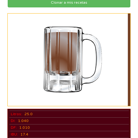
Clonar a mis recetas
Litros:
25.0
DI:
1.040
DF:
1.010
IBU:
17.4