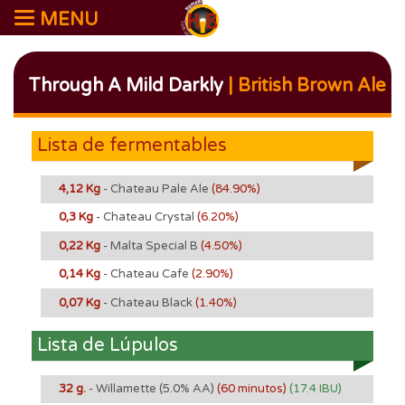
MENU
Through A Mild Darkly
| British Brown Ale
Lista de fermentables
4,12 Kg
- Chateau Pale Ale
(84.90%)
0,3 Kg
- Chateau Crystal
(6.20%)
0,22 Kg
- Malta Special B
(4.50%)
0,14 Kg
- Chateau Cafe
(2.90%)
0,07 Kg
- Chateau Black
(1.40%)
Lista de Lúpulos
32 g.
- Willamette
(5.0% AA)
(60 minutos)
(17.4 IBU)