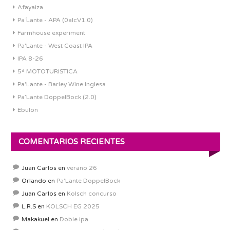
Afayaiza
Pa´Lante - APA (0alcV1.0)
Farmhouse experiment
Pa'Lante - West Coast IPA
IPA 8-26
5ª MOTOTURISTICA
Pa'Lante - Barley Wine Inglesa
Pa’Lante DoppelBock (2.0)
Ebulon
COMENTARIOS RECIENTES
Juan Carlos
en
verano 26
Orlando
en
Pa’Lante DoppelBock
Juan Carlos
en
Kolsch concurso
L.R.S
en
KOLSCH EG 2025
Makakuel
en
Doble ipa