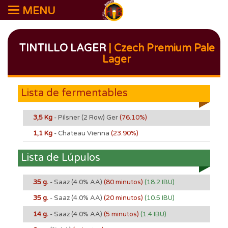
MENU
TINTILLO LAGER
| Czech Premium Pale
Lager
Lista de fermentables
3,5 Kg
- Pilsner (2 Row) Ger
(76.10%)
1,1 Kg
- Chateau Vienna
(23.90%)
Lista de Lúpulos
35 g.
- Saaz
(4.0% AA)
(80 minutos)
(18.2 IBU)
35 g.
- Saaz
(4.0% AA)
(20 minutos)
(10.5 IBU)
14 g.
- Saaz
(4.0% AA)
(5 minutos)
(1.4 IBU)