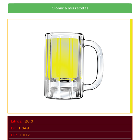
Clonar a mis recetas
Litros:
20.0
DI:
1.049
DF:
1.012