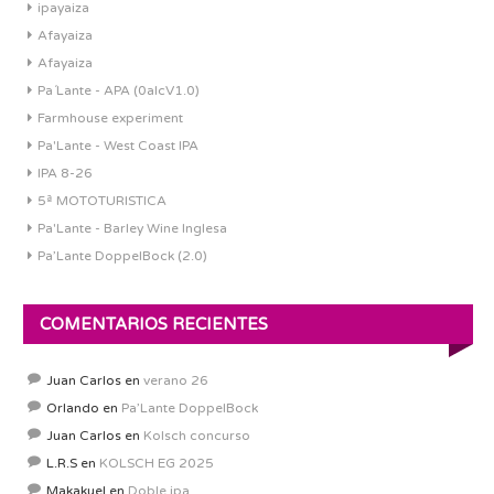
ipayaiza
Afayaiza
Afayaiza
Pa´Lante - APA (0alcV1.0)
Farmhouse experiment
Pa'Lante - West Coast IPA
IPA 8-26
5ª MOTOTURISTICA
Pa'Lante - Barley Wine Inglesa
Pa’Lante DoppelBock (2.0)
COMENTARIOS RECIENTES
Juan Carlos
en
verano 26
Orlando
en
Pa’Lante DoppelBock
Juan Carlos
en
Kolsch concurso
L.R.S
en
KOLSCH EG 2025
Makakuel
en
Doble ipa