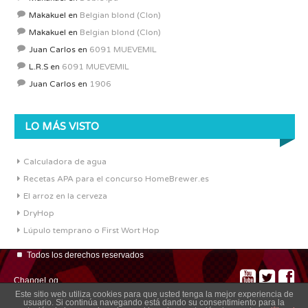
Makakuel
en
Belgian blond (Clon)
Makakuel
en
Belgian blond (Clon)
Juan Carlos
en
6091 MUEVEMIL
L.R.S
en
6091 MUEVEMIL
Juan Carlos
en
1906
LO MÁS VISTO
Calculadora de agua
Recetas APA para el concurso HomeBrewer.es
El arroz en la cerveza
DryHop
Lúpulo temprano o First Wort Hop
Todos los derechos reservados
ChangeLog
Este sitio web utiliza cookies para que usted tenga la mejor experiencia de
usuario. Si continúa navegando está dando su consentimiento para la