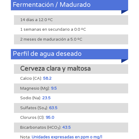
Fermentación / Madurado
14 días a 12.0 ºC
1 semanas en secundario a 0.0 ºC
2 meses de maduración a 5.0 ºC
Perfil de agua deseado
Cerveza clara y maltosa
Calcio (CA):
58.2
Magnesio (Mg):
9.5
Sodio (Na):
23.5
Sulfatos (So
):
63.5
4
Cloruros (Cl):
95.0
Bicarbonatos (HCO
):
43.5
3
Nota:
Unidades expresadas en ppm o mg/l