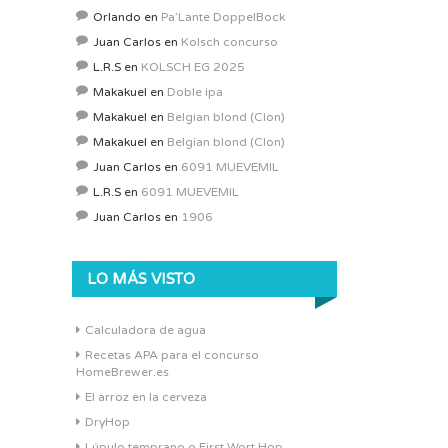
Orlando
en
Pa’Lante DoppelBock
Juan Carlos
en
Kolsch concurso
L.R.S
en
KOLSCH EG 2025
Makakuel
en
Doble ipa
Makakuel
en
Belgian blond (Clon)
Makakuel
en
Belgian blond (Clon)
Juan Carlos
en
6091 MUEVEMIL
L.R.S
en
6091 MUEVEMIL
Juan Carlos
en
1906
LO MÁS VISTO
Calculadora de agua
Recetas APA para el concurso
HomeBrewer.es
El arroz en la cerveza
DryHop
Lúpulo temprano o First Wort Hop