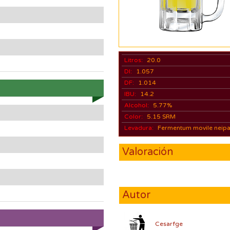
Litros:
20.0
DI:
1.057
DF:
1.014
IBU:
14.2
Alcohol:
5.77%
Color:
5.15 SRM
Levadura:
Fermentum movile neip
Valoración
Autor
Cesarfge