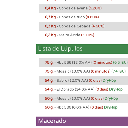
0,4 Kg
- Copos de avena
(6.20%)
0,3 Kg
- Copos de trigo
(4.60%)
0,3 Kg
- Copos de Cebada
(4.60%)
0,2 Kg
- Malta Ãcida
(3.10%)
Lista de Lúpulos
75 g.
- Hbc 586
(12.0% AA)
(0 minutos)
(6.8 IBU)
75 g.
- Mosaic
(13.0% AA)
(0 minutos)
(7.4 IBU)
54 g.
- Sabro
(12.0% AA)
(0 días)
DryHop
54 g.
- El Dorado
(14.0% AA)
(0 días)
DryHop
50 g.
- Mosaic
(13.0% AA)
(0 días)
DryHop
50 g.
- Hbc 586
(0.0% AA)
(0 días)
DryHop
Macerado