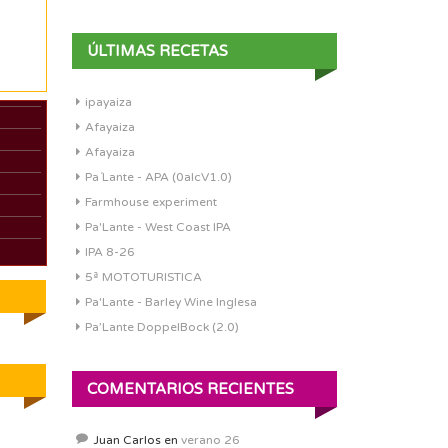
ÚLTIMAS RECETAS
ipayaiza
Afayaiza
Afayaiza
Pa´Lante - APA (0alcV1.0)
Farmhouse experiment
Pa'Lante - West Coast IPA
a
IPA 8-26
5ª MOTOTURISTICA
Pa'Lante - Barley Wine Inglesa
Pa’Lante DoppelBock (2.0)
COMENTARIOS RECIENTES
Juan Carlos
en
verano 26