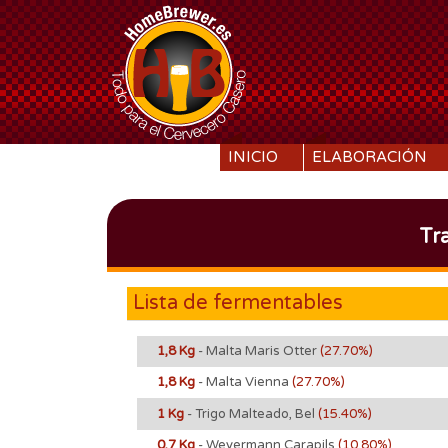
SKIP TO CONTENT
INICIO
ELABORACIÓN
Tr
Lista de fermentables
1,8 Kg
- Malta Maris Otter
(27.70%)
1,8 Kg
- Malta Vienna
(27.70%)
1 Kg
- Trigo Malteado, Bel
(15.40%)
0,7 Kg
- Weyermann Carapils
(10.80%)