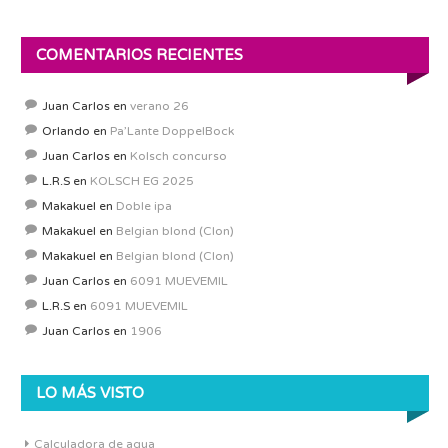
COMENTARIOS RECIENTES
Juan Carlos
en
verano 26
Orlando
en
Pa’Lante DoppelBock
Juan Carlos
en
Kolsch concurso
L.R.S
en
KOLSCH EG 2025
Makakuel
en
Doble ipa
Makakuel
en
Belgian blond (Clon)
Makakuel
en
Belgian blond (Clon)
Juan Carlos
en
6091 MUEVEMIL
L.R.S
en
6091 MUEVEMIL
Juan Carlos
en
1906
LO MÁS VISTO
Calculadora de agua