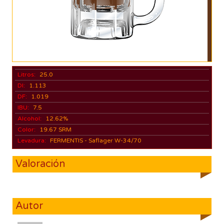
Litros:
25.0
DI:
1.113
DF:
1.019
IBU:
7.5
Alcohol:
12.62%
Color:
19.67 SRM
Levadura:
FERMENTIS - Saflager W-34/70
Valoración
Autor