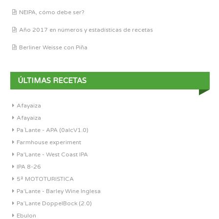
NEIPA, cómo debe ser?
Año 2017 en números y estadísticas de recetas
Berliner Weisse con Piña
ÚLTIMAS RECETAS
Afayaiza
Afayaiza
Pa´Lante - APA (0alcV1.0)
Farmhouse experiment
Pa'Lante - West Coast IPA
IPA 8-26
5ª MOTOTURISTICA
Pa'Lante - Barley Wine Inglesa
Pa’Lante DoppelBock (2.0)
Ebulon