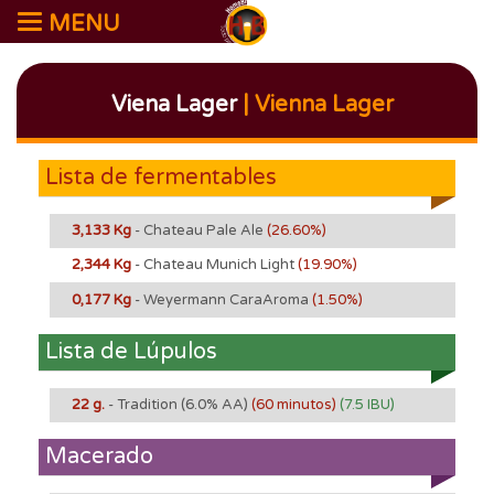
MENU
Viena Lager
| Vienna Lager
Lista de fermentables
3,133 Kg
- Chateau Pale Ale
(26.60%)
2,344 Kg
- Chateau Munich Light
(19.90%)
0,177 Kg
- Weyermann CaraAroma
(1.50%)
Lista de Lúpulos
22 g.
- Tradition
(6.0% AA)
(60 minutos)
(7.5 IBU)
Macerado