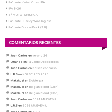
Pa'Lante - West Coast IPA
IPA 8-26
5ª MOTOTURISTICA
Pa'Lante - Barley Wine Inglesa
Pa’Lante DoppelBock (2.0)
COMENTARIOS RECIENTES
Juan Carlos
en
verano 26
Orlando
en
Pa’Lante DoppelBock
Juan Carlos
en
Kolsch concurso
L.R.S
en
KOLSCH EG 2025
Makakuel
en
Doble ipa
Makakuel
en
Belgian blond (Clon)
Makakuel
en
Belgian blond (Clon)
Juan Carlos
en
6091 MUEVEMIL
L.R.S
en
6091 MUEVEMIL
Juan Carlos
en
1906