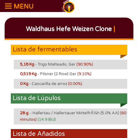
MENU
Waldhaus Hefe Weizen Clone
|
Lista de fermentables
5,18 Kg
- Trigo Malteado, Ger
(90.90%)
0,519 Kg
- Pilsner (2 Row) Ger
(9.10%)
0 Kg
- Cascarilla de arroz
(0.00%)
Lista de Lúpulos
28 g.
- Hallertau / Hallertauer MittelfrÃ¼h
(5.0% AA)
(60
minutos)
(14.9 IBU)
Lista de Añadidos