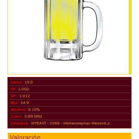
Litros:
19.0
DI:
1.050
DF:
1.012
IBU:
14.9
Alcohol:
5.10%
Color:
3.89 SRM
Levadura:
WYEAST - 3068 - Weihenstephan Weizenâ„¢
Valoración