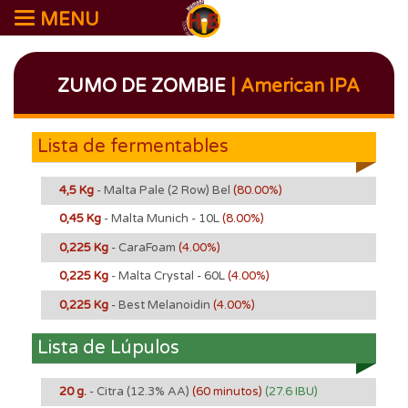
MENU
ZUMO DE ZOMBIE
| American IPA
Lista de fermentables
4,5 Kg
- Malta Pale (2 Row) Bel
(80.00%)
0,45 Kg
- Malta Munich - 10L
(8.00%)
0,225 Kg
- CaraFoam
(4.00%)
0,225 Kg
- Malta Crystal - 60L
(4.00%)
0,225 Kg
- Best Melanoidin
(4.00%)
Lista de Lúpulos
20 g.
- Citra
(12.3% AA)
(60 minutos)
(27.6 IBU)