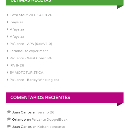
ÚLTIMAS RECETAS
Extra Stout 20 L 14.08.26
ipayaiza
Afayaiza
Afayaiza
Pa´Lante - APA (0alcV1.0)
Farmhouse experiment
Pa'Lante - West Coast IPA
IPA 8-26
5ª MOTOTURISTICA
Pa'Lante - Barley Wine Inglesa
COMENTARIOS RECIENTES
Juan Carlos
en
verano 26
Orlando
en
Pa’Lante DoppelBock
Juan Carlos
en
Kolsch concurso