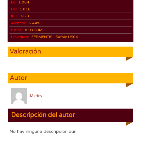
DI:
1.064
DF:
1.016
IBU:
66.3
Alcohol:
6.44%
Color:
8.93 SRM
Levadura:
FERMENTIS - Safale US04
Valoración
Autor
Marley
Descripción del autor
No hay ninguna descripción aún