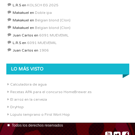
L.R.S
en
KOLSCH EG 2025
Makakuel
en
Doble ipa
Makakuel
en
Belgian blond (Clon)
Makakuel
en
Belgian blond (Clon)
Juan Carlos
en
6091 MUEVEMIL
L.R.S
en
6091 MUEVEMIL
Juan Carlos
en
1906
LO MÁS VISTO
Calculadora de agua
Recetas APA para el concurso HomeBrewer.es
El arroz en la cerveza
DryHop
Lúpulo temprano o First Wort Hop
Todos los derechos reservados