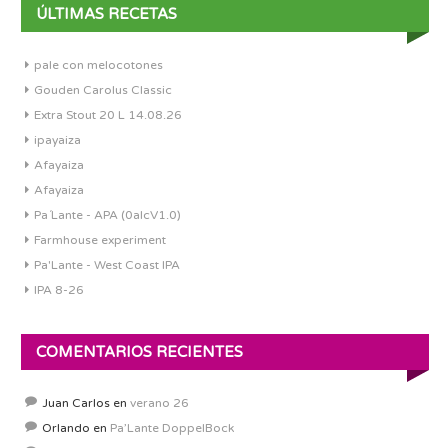
ÚLTIMAS RECETAS
pale con melocotones
Gouden Carolus Classic
Extra Stout 20 L 14.08.26
ipayaiza
Afayaiza
Afayaiza
Pa´Lante - APA (0alcV1.0)
Farmhouse experiment
Pa'Lante - West Coast IPA
IPA 8-26
COMENTARIOS RECIENTES
Juan Carlos
en
verano 26
Orlando
en
Pa’Lante DoppelBock