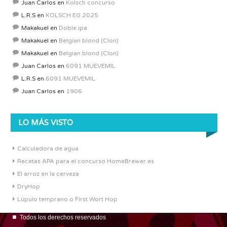
Juan Carlos
en
Kolsch concurso
L.R.S
en
KOLSCH EG 2025
Makakuel
en
Doble ipa
Makakuel
en
Belgian blond (Clon)
Makakuel
en
Belgian blond (Clon)
Juan Carlos
en
6091 MUEVEMIL
L.R.S
en
6091 MUEVEMIL
Juan Carlos
en
1906
LO MÁS VISTO
Calculadora de agua
Recetas APA para el concurso HomeBrewer.es
El arroz en la cerveza
DryHop
Lúpulo temprano o First Wort Hop
Todos los derechos reservados