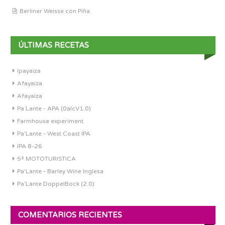
Berliner Weisse con Piña
ÚLTIMAS RECETAS
ipayaiza
Afayaiza
Afayaiza
Pa´Lante - APA (0alcV1.0)
Farmhouse experiment
Pa'Lante - West Coast IPA
IPA 8-26
5ª MOTOTURISTICA
Pa'Lante - Barley Wine Inglesa
Pa’Lante DoppelBock (2.0)
COMENTARIOS RECIENTES