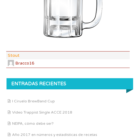
CO
Stout
Bracco16
ENTRADAS RECIENTES
I Ciruelo BrewBand Cup
Vídeo Trappist Single ACCE 2018
NEIPA, cómo debe ser?
Año 2017 en números y estadísticas de recetas