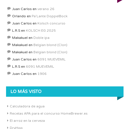
Juan Carlos
en
verano 26
Orlando
en
Pa’Lante DoppelBock
Juan Carlos
en
Kolsch concurso
L.R.S
en
KOLSCH EG 2025
Makakuel
en
Doble ipa
Makakuel
en
Belgian blond (Clon)
Makakuel
en
Belgian blond (Clon)
Juan Carlos
en
6091 MUEVEMIL
L.R.S
en
6091 MUEVEMIL
Juan Carlos
en
1906
LO MÁS VISTO
Calculadora de agua
Recetas APA para el concurso HomeBrewer.es
El arroz en la cerveza
DryHop