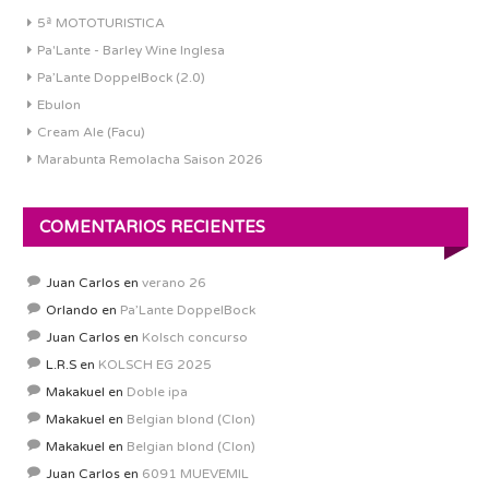
5ª MOTOTURISTICA
Pa'Lante - Barley Wine Inglesa
Pa’Lante DoppelBock (2.0)
Ebulon
Cream Ale (Facu)
Marabunta Remolacha Saison 2026
COMENTARIOS RECIENTES
Juan Carlos
en
verano 26
Orlando
en
Pa’Lante DoppelBock
Juan Carlos
en
Kolsch concurso
L.R.S
en
KOLSCH EG 2025
Makakuel
en
Doble ipa
Makakuel
en
Belgian blond (Clon)
Makakuel
en
Belgian blond (Clon)
Juan Carlos
en
6091 MUEVEMIL