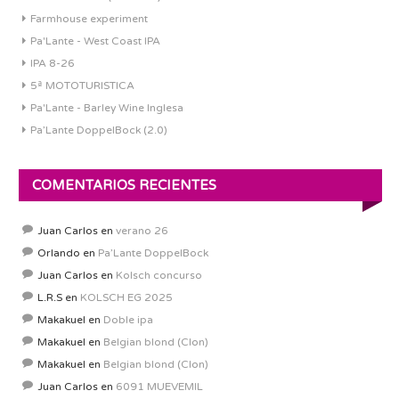
Farmhouse experiment
Pa'Lante - West Coast IPA
IPA 8-26
5ª MOTOTURISTICA
Pa'Lante - Barley Wine Inglesa
Pa’Lante DoppelBock (2.0)
COMENTARIOS RECIENTES
Juan Carlos
en
verano 26
Orlando
en
Pa’Lante DoppelBock
Juan Carlos
en
Kolsch concurso
L.R.S
en
KOLSCH EG 2025
Makakuel
en
Doble ipa
Makakuel
en
Belgian blond (Clon)
Makakuel
en
Belgian blond (Clon)
Juan Carlos
en
6091 MUEVEMIL