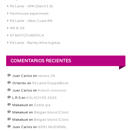
Pa´Lante - APA (0alcV1.0)
Farmhouse experiment
Pa'Lante - West Coast IPA
IPA 8-26
5ª MOTOTURISTICA
Pa'Lante - Barley Wine Inglesa
COMENTARIOS RECIENTES
Juan Carlos
en
verano 26
Orlando
en
Pa’Lante DoppelBock
Juan Carlos
en
Kolsch concurso
L.R.S
en
KOLSCH EG 2025
Makakuel
en
Doble ipa
Makakuel
en
Belgian blond (Clon)
Makakuel
en
Belgian blond (Clon)
Juan Carlos
en
6091 MUEVEMIL