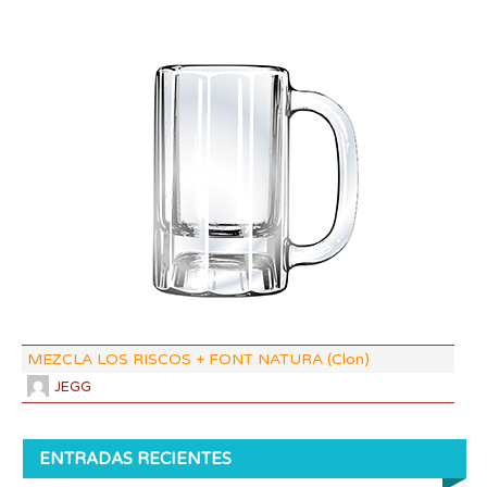
DI:
DF:
IBU
AB
CO
MEZCLA LOS RISCOS + FONT NATURA (Clon)
JEGG
ENTRADAS RECIENTES