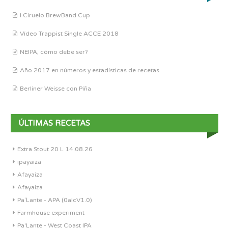
I Ciruelo BrewBand Cup
Vídeo Trappist Single ACCE 2018
NEIPA, cómo debe ser?
Año 2017 en números y estadísticas de recetas
Berliner Weisse con Piña
ÚLTIMAS RECETAS
Extra Stout 20 L 14.08.26
ipayaiza
Afayaiza
Afayaiza
Pa´Lante - APA (0alcV1.0)
Farmhouse experiment
Pa'Lante - West Coast IPA