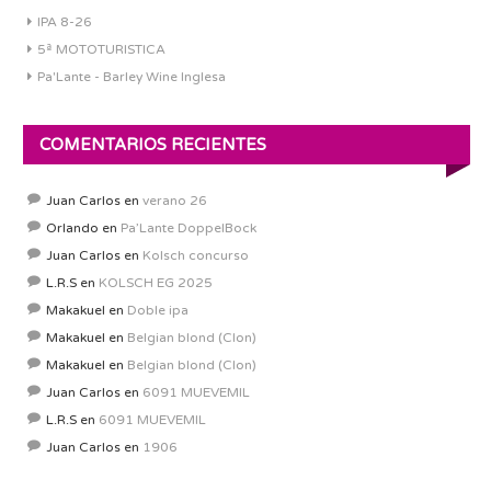
IPA 8-26
5ª MOTOTURISTICA
Pa'Lante - Barley Wine Inglesa
COMENTARIOS RECIENTES
Juan Carlos
en
verano 26
Orlando
en
Pa’Lante DoppelBock
Juan Carlos
en
Kolsch concurso
L.R.S
en
KOLSCH EG 2025
Makakuel
en
Doble ipa
Makakuel
en
Belgian blond (Clon)
Makakuel
en
Belgian blond (Clon)
Juan Carlos
en
6091 MUEVEMIL
L.R.S
en
6091 MUEVEMIL
Juan Carlos
en
1906