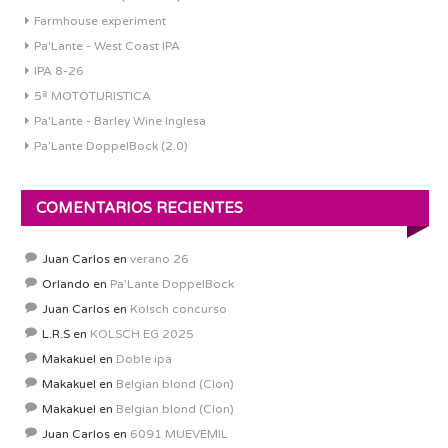
Farmhouse experiment
Pa'Lante - West Coast IPA
IPA 8-26
5ª MOTOTURISTICA
Pa'Lante - Barley Wine Inglesa
Pa’Lante DoppelBock (2.0)
COMENTARIOS RECIENTES
Juan Carlos
en
verano 26
Orlando
en
Pa’Lante DoppelBock
Juan Carlos
en
Kolsch concurso
L.R.S
en
KOLSCH EG 2025
Makakuel
en
Doble ipa
Makakuel
en
Belgian blond (Clon)
Makakuel
en
Belgian blond (Clon)
Juan Carlos
en
6091 MUEVEMIL