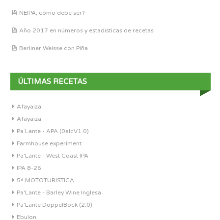
NEIPA, cómo debe ser?
Año 2017 en números y estadísticas de recetas
Berliner Weisse con Piña
ÚLTIMAS RECETAS
Afayaiza
Afayaiza
Pa´Lante - APA (0alcV1.0)
Farmhouse experiment
Pa'Lante - West Coast IPA
IPA 8-26
5ª MOTOTURISTICA
Pa'Lante - Barley Wine Inglesa
Pa’Lante DoppelBock (2.0)
Ebulon