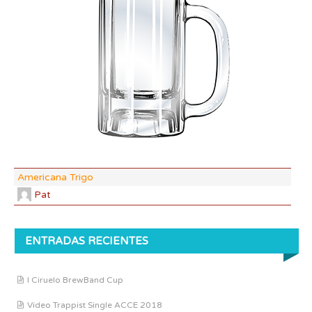
DF:
IBU
AB
CO
Americana Trigo
Pat
ENTRADAS RECIENTES
I Ciruelo BrewBand Cup
Vídeo Trappist Single ACCE 2018