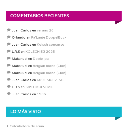
COMENTARIOS RECIENTES
Juan Carlos
en
verano 26
Orlando
en
Pa’Lante DoppelBock
Juan Carlos
en
Kolsch concurso
L.R.S
en
KOLSCH EG 2025
Makakuel
en
Doble ipa
Makakuel
en
Belgian blond (Clon)
Makakuel
en
Belgian blond (Clon)
Juan Carlos
en
6091 MUEVEMIL
L.R.S
en
6091 MUEVEMIL
Juan Carlos
en
1906
LO MÁS VISTO
Calculadora de agua