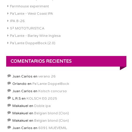
Farmhouse experiment
Pa'Lante - West Coast IPA
IPA 8-26
5ª MOTOTURISTICA
Pa'Lante - Barley Wine Inglesa
Pa’Lante DoppelBock (2.0)
COMENTARIOS RECIENTES
Juan Carlos
en
verano 26
Orlando
en
Pa’Lante DoppelBock
Juan Carlos
en
Kolsch concurso
L.R.S
en
KOLSCH EG 2025
Makakuel
en
Doble ipa
Makakuel
en
Belgian blond (Clon)
Makakuel
en
Belgian blond (Clon)
Juan Carlos
en
6091 MUEVEMIL