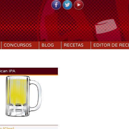
CONCURSOS
BLOG
RECETAS
EDITOR DE REC
ican IPA
DI:
1.069
DF:
1.021
IBU:
102
%
ABV:
6.44%
87 SRM
COLOR:
4.88 SRM
a (Clon)