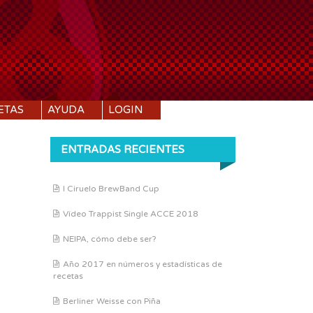
ETAS
AYUDA
LOGIN
ENTRADAS RECIENTES
I Ciruelo BrewBand Cup
Vídeo Trappist Single ACCE 2018
NEIPA, cómo debe ser?
Año 2017 en números y estadísticas de
recetas
Berliner Weisse con Piña