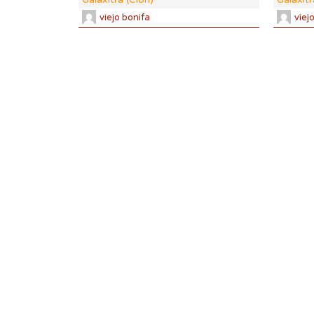
viejo bonifa
viej