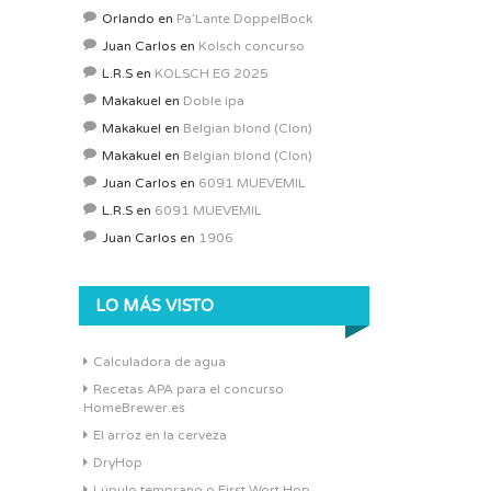
Orlando
en
Pa’Lante DoppelBock
Juan Carlos
en
Kolsch concurso
L.R.S
en
KOLSCH EG 2025
Makakuel
en
Doble ipa
Makakuel
en
Belgian blond (Clon)
Makakuel
en
Belgian blond (Clon)
Juan Carlos
en
6091 MUEVEMIL
L.R.S
en
6091 MUEVEMIL
Juan Carlos
en
1906
LO MÁS VISTO
Calculadora de agua
Recetas APA para el concurso
HomeBrewer.es
El arroz en la cerveza
DryHop
Lúpulo temprano o First Wort Hop