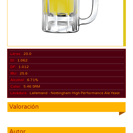
Litros:
20.0
DI:
1.062
DF:
1.012
IBU:
25.6
Alcohol:
6.71%
Color:
5.46 SRM
Levadura:
Lallemand - Nottingham High Performance Ale Yeast
Valoración
Autor