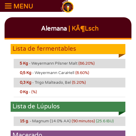
MENU
Alemana
| KÃ¶lsch
Lista de fermentables
5 Kg
- Weyermann Pilsner Malt
(86.20%)
0,5 Kg
- Weyermann CaraHell
(8.60%)
0,3 Kg
- Trigo Malteado, Bel
(5.20%)
0 Kg
-
(%)
Lista de Lúpulos
15 g.
- Magnum
(14.0% AA)
(90 minutos)
(25.6 IBU)
Macerado