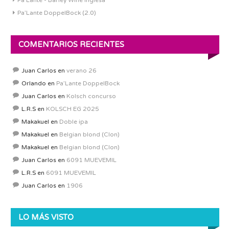
Pa'Lante - Barley Wine Inglesa
Pa’Lante DoppelBock (2.0)
COMENTARIOS RECIENTES
Juan Carlos
en
verano 26
Orlando
en
Pa’Lante DoppelBock
Juan Carlos
en
Kolsch concurso
L.R.S
en
KOLSCH EG 2025
Makakuel
en
Doble ipa
Makakuel
en
Belgian blond (Clon)
Makakuel
en
Belgian blond (Clon)
Juan Carlos
en
6091 MUEVEMIL
L.R.S
en
6091 MUEVEMIL
Juan Carlos
en
1906
LO MÁS VISTO