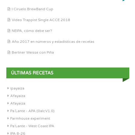
I Ciruelo BrewBand Cup
Vídeo Trappist Single ACCE 2018
NEIPA, cómo debe ser?
Año 2017 en números y estadísticas de recetas
Berliner Weisse con Piña
ÚLTIMAS RECETAS
ipayaiza
Afayaiza
Afayaiza
Pa´Lante - APA (0alcV1.0)
Farmhouse experiment
Pa'Lante - West Coast IPA
IPA 8-26