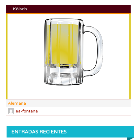
Kölsch
DI:
DF:
IBU
AB
CO
Alemana
ea-fontana
ENTRADAS RECIENTES