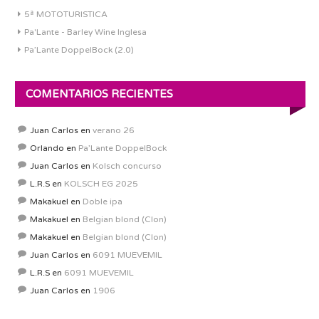
5ª MOTOTURISTICA
Pa'Lante - Barley Wine Inglesa
Pa’Lante DoppelBock (2.0)
COMENTARIOS RECIENTES
Juan Carlos
en
verano 26
Orlando
en
Pa’Lante DoppelBock
Juan Carlos
en
Kolsch concurso
L.R.S
en
KOLSCH EG 2025
Makakuel
en
Doble ipa
Makakuel
en
Belgian blond (Clon)
Makakuel
en
Belgian blond (Clon)
Juan Carlos
en
6091 MUEVEMIL
L.R.S
en
6091 MUEVEMIL
Juan Carlos
en
1906