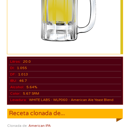
Litros:
20.0
DI:
1.055
DF:
1.013
IBU:
46.7
Alcohol:
5.64%
Color:
5.67 SRM
Levadura:
WHITE LABS - WLP060 - American Ale Yeast Blend
Receta clonada de...
Clonada de:
American IPA