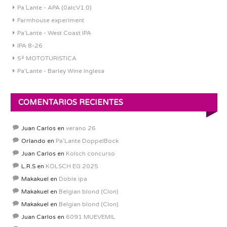
Pa´Lante - APA (0alcV1.0)
Farmhouse experiment
Pa'Lante - West Coast IPA
IPA 8-26
5ª MOTOTURISTICA
Pa'Lante - Barley Wine Inglesa
COMENTARIOS RECIENTES
Juan Carlos
en
verano 26
Orlando
en
Pa’Lante DoppelBock
Juan Carlos
en
Kolsch concurso
L.R.S
en
KOLSCH EG 2025
Makakuel
en
Doble ipa
Makakuel
en
Belgian blond (Clon)
Makakuel
en
Belgian blond (Clon)
Juan Carlos
en
6091 MUEVEMIL