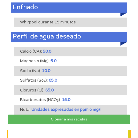
Enfriado
Whirpool durante 15 minutos
Perfil de agua deseado
Calcio (CA):
50.0
Magnesio (Mg):
5.0
Sodio (Na):
10.0
Sulfatos (So
):
65.0
4
Cloruros (Cl):
65.0
Bicarbonatos (HCO
):
15.0
3
Nota:
Unidades expresadas en ppm o mg/l
Clonar a mis recetas