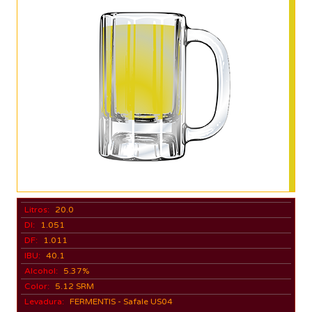
Litros:
20.0
DI:
1.051
DF:
1.011
IBU:
40.1
Alcohol:
5.37%
Color:
5.12 SRM
Levadura:
FERMENTIS - Safale US04