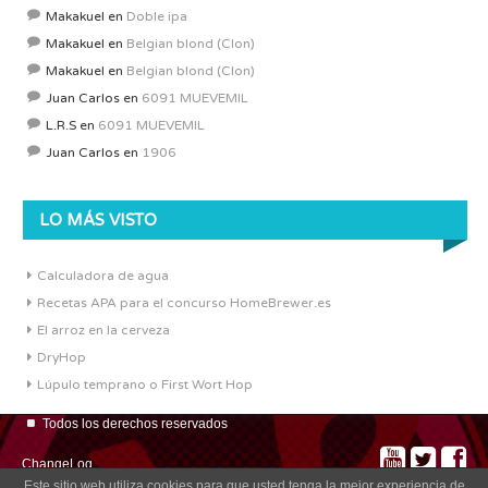
Makakuel
en
Doble ipa
Makakuel
en
Belgian blond (Clon)
Makakuel
en
Belgian blond (Clon)
Juan Carlos
en
6091 MUEVEMIL
L.R.S
en
6091 MUEVEMIL
Juan Carlos
en
1906
LO MÁS VISTO
Calculadora de agua
Recetas APA para el concurso HomeBrewer.es
El arroz en la cerveza
DryHop
Lúpulo temprano o First Wort Hop
Todos los derechos reservados
ChangeLog
Este sitio web utiliza cookies para que usted tenga la mejor experiencia de