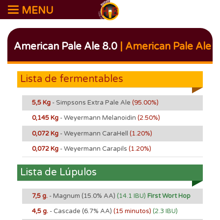
MENU
American Pale Ale 8.0
| American Pale Ale
Lista de fermentables
5,5 Kg
- Simpsons Extra Pale Ale
(95.00%)
0,145 Kg
- Weyermann Melanoidin
(2.50%)
0,072 Kg
- Weyermann CaraHell
(1.20%)
0,072 Kg
- Weyermann Carapils
(1.20%)
Lista de Lúpulos
7,5 g.
- Magnum
(15.0% AA)
(14.1 IBU)
First Wort Hop
4,5 g.
- Cascade
(6.7% AA)
(15 minutos)
(2.3 IBU)