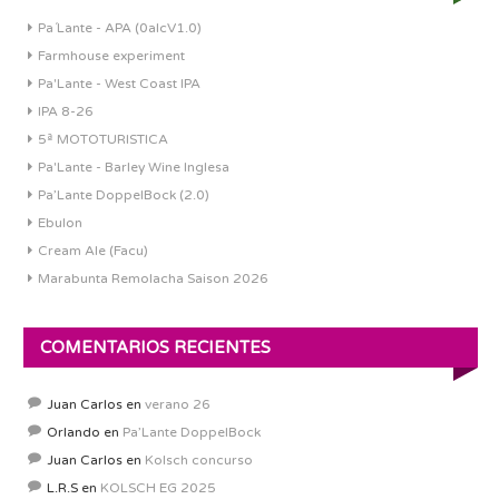
Pa´Lante - APA (0alcV1.0)
Farmhouse experiment
Pa'Lante - West Coast IPA
IPA 8-26
5ª MOTOTURISTICA
Pa'Lante - Barley Wine Inglesa
Pa’Lante DoppelBock (2.0)
Ebulon
Cream Ale (Facu)
Marabunta Remolacha Saison 2026
COMENTARIOS RECIENTES
Juan Carlos
en
verano 26
Orlando
en
Pa’Lante DoppelBock
Juan Carlos
en
Kolsch concurso
L.R.S
en
KOLSCH EG 2025