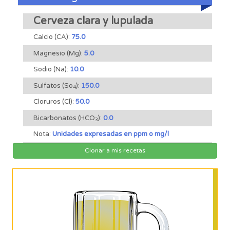
Cerveza clara y lupulada
Calcio (CA):
75.0
Magnesio (Mg):
5.0
Sodio (Na):
10.0
Sulfatos (So
):
150.0
4
Cloruros (Cl):
50.0
Bicarbonatos (HCO
):
0.0
3
Nota:
Unidades expresadas en ppm o mg/l
Clonar a mis recetas