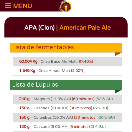
MENU
APA (Clon)
| American Pale Ale
Lista de fermentables
60,004 Kg
- Crisp Base Ale Malt
(97.40%)
1,848 Kg
- Crisp Amber Malt
(3.00%)
Lista de Lúpulos
240 g.
- Magnum
(14.0% AA)
(60 minutos)
(32.8 IBU)
150 g.
- Cascade
(5.0% AA)
(30 minutos)
(6.5 IBU)
150 g.
- Columbus
(16.0% AA)
(30 minutos)
(20.8 IBU)
120 g.
- Cascade
(5.0% AA)
(5 minutos)
(3.4 IBU)