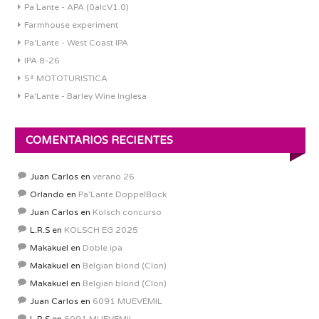
Pa´Lante - APA (0alcV1.0)
Farmhouse experiment
Pa'Lante - West Coast IPA
IPA 8-26
5ª MOTOTURISTICA
Pa'Lante - Barley Wine Inglesa
COMENTARIOS RECIENTES
Juan Carlos
en
verano 26
Orlando
en
Pa’Lante DoppelBock
Juan Carlos
en
Kolsch concurso
L.R.S
en
KOLSCH EG 2025
Makakuel
en
Doble ipa
Makakuel
en
Belgian blond (Clon)
Makakuel
en
Belgian blond (Clon)
Juan Carlos
en
6091 MUEVEMIL