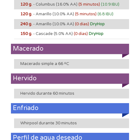
120 g.
- Columbus
(16.0% AA)
(5 minutos)
(10.9 IBU)
120 g.
- Amarillo
(10.0% AA)
(5 minutos)
(6.8 IBU)
240 g.
- Amarillo
(10.0% AA)
(0 días)
DryHop
150 g.
- Cascade
(5.0% AA)
(0 días)
DryHop
Macerado
Macerado simple a 66 ºC
Hervido
Hervido durante 60 minutos
Enfriado
Whirpool durante 30 minutos
Perfil de agua deseado