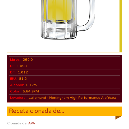
Litros:
250.0
DI:
1.058
DF:
1.012
IBU:
81.2
Alcohol:
6.17%
Color:
5.64 SRM
Levadura:
Lallemand - Nottingham High Performance Ale Yeast
Receta clonada de...
Clonada de:
APA