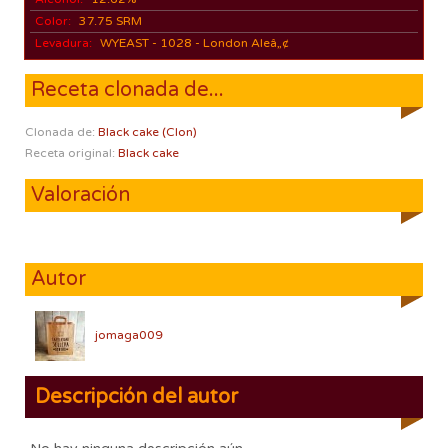
Color:
37.75 SRM
Levadura:
WYEAST - 1028 - London Aleâ„¢
Receta clonada de...
Clonada de:
Black cake (Clon)
Receta original:
Black cake
Valoración
Autor
jomaga009
Descripción del autor