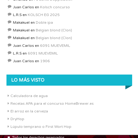
Juan Carlos
en
Kolsch concurso
L.R.S
en
KOLSCH EG 2025
Makakuel
en
Doble ipa
Makakuel
en
Belgian blond (Clon)
Makakuel
en
Belgian blond (Clon)
Juan Carlos
en
6091 MUEVEMIL
L.R.S
en
6091 MUEVEMIL
Juan Carlos
en
1906
LO MÁS VISTO
Calculadora de agua
Recetas APA para el concurso HomeBrewer.es
El arroz en la cerveza
DryHop
Lúpulo temprano o First Wort Hop
Todos los derechos reservados