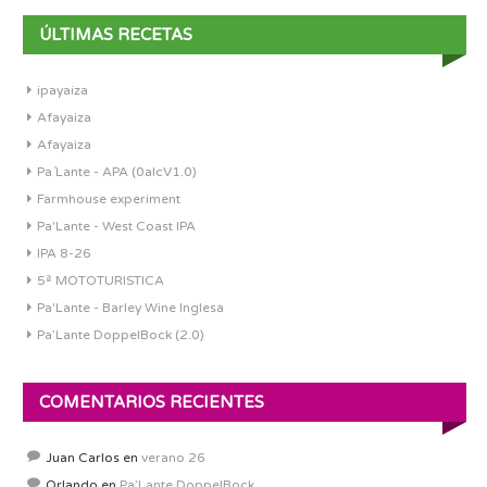
ÚLTIMAS RECETAS
ipayaiza
Afayaiza
Afayaiza
Pa´Lante - APA (0alcV1.0)
Farmhouse experiment
Pa'Lante - West Coast IPA
IPA 8-26
5ª MOTOTURISTICA
Pa'Lante - Barley Wine Inglesa
Pa’Lante DoppelBock (2.0)
COMENTARIOS RECIENTES
Juan Carlos
en
verano 26
Orlando
en
Pa’Lante DoppelBock