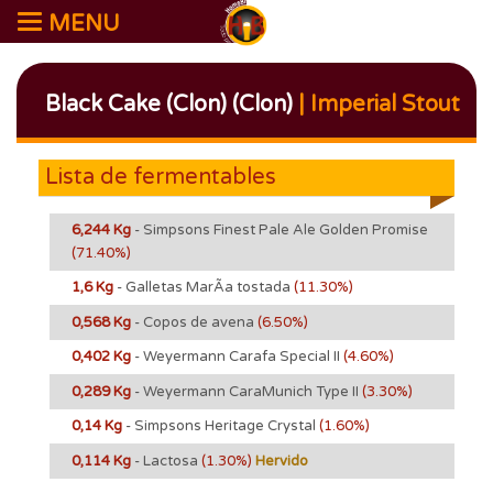
MENU
Black Cake (Clon) (Clon)
| Imperial Stout
Lista de fermentables
6,244 Kg
- Simpsons Finest Pale Ale Golden Promise
(71.40%)
1,6 Kg
- Galletas MarÃ­a tostada
(11.30%)
0,568 Kg
- Copos de avena
(6.50%)
0,402 Kg
- Weyermann Carafa Special II
(4.60%)
0,289 Kg
- Weyermann CaraMunich Type II
(3.30%)
0,14 Kg
- Simpsons Heritage Crystal
(1.60%)
0,114 Kg
- Lactosa
(1.30%)
Hervido