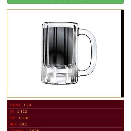
Litros:
15.0
DI:
1.112
DF:
1.018
IBU:
69.1
Alcohol:
12.62%