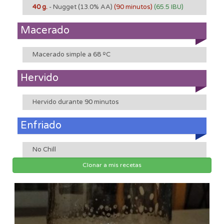
40 g.
- Nugget
(13.0% AA)
(90 minutos)
(65.5 IBU)
Macerado
Macerado simple a 68 ºC
Hervido
Hervido durante 90 minutos
Enfriado
No Chill
Clonar a mis recetas