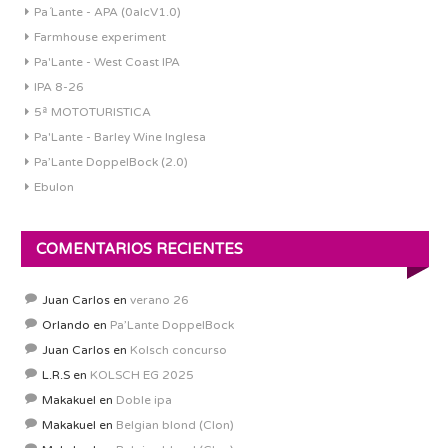
Pa´Lante - APA (0alcV1.0)
Farmhouse experiment
Pa'Lante - West Coast IPA
IPA 8-26
5ª MOTOTURISTICA
Pa'Lante - Barley Wine Inglesa
Pa’Lante DoppelBock (2.0)
Ebulon
COMENTARIOS RECIENTES
Juan Carlos
en
verano 26
Orlando
en
Pa’Lante DoppelBock
Juan Carlos
en
Kolsch concurso
L.R.S
en
KOLSCH EG 2025
Makakuel
en
Doble ipa
Makakuel
en
Belgian blond (Clon)