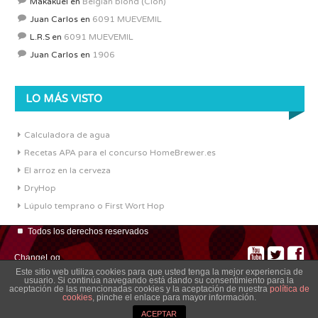
Makakuel
en
Belgian blond (Clon)
Juan Carlos
en
6091 MUEVEMIL
L.R.S
en
6091 MUEVEMIL
Juan Carlos
en
1906
LO MÁS VISTO
Calculadora de agua
Recetas APA para el concurso HomeBrewer.es
El arroz en la cerveza
DryHop
Lúpulo temprano o First Wort Hop
Todos los derechos reservados
ChangeLog
Este sitio web utiliza cookies para que usted tenga la mejor experiencia de
usuario. Si continúa navegando está dando su consentimiento para la
aceptación de las mencionadas cookies y la aceptación de nuestra
política de
cookies
, pinche el enlace para mayor información.
ACEPTAR