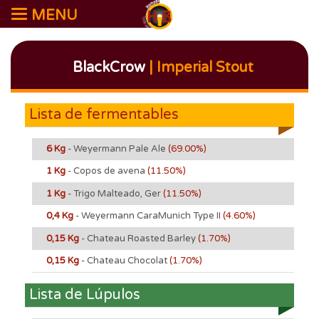
MENU
BlackCrow
| Imperial Stout
Lista de fermentables
6 Kg
- Weyermann Pale Ale
(69.00%)
1 Kg
- Copos de avena
(11.50%)
1 Kg
- Trigo Malteado, Ger
(11.50%)
0,4 Kg
- Weyermann CaraMunich Type II
(4.60%)
0,15 Kg
- Chateau Roasted Barley
(1.70%)
0,15 Kg
- Chateau Chocolat
(1.70%)
Lista de Lúpulos