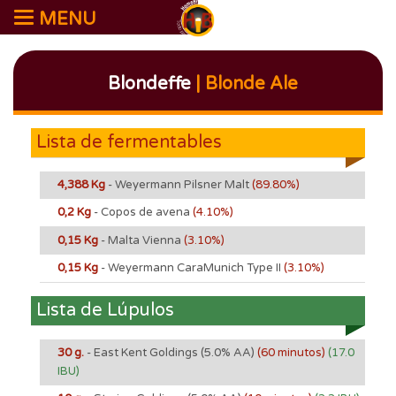
MENU
Blondeffe
| Blonde Ale
Lista de fermentables
4,388 Kg
- Weyermann Pilsner Malt
(89.80%)
0,2 Kg
- Copos de avena
(4.10%)
0,15 Kg
- Malta Vienna
(3.10%)
0,15 Kg
- Weyermann CaraMunich Type II
(3.10%)
Lista de Lúpulos
30 g.
- East Kent Goldings
(5.0% AA)
(60 minutos)
(17.0
IBU)