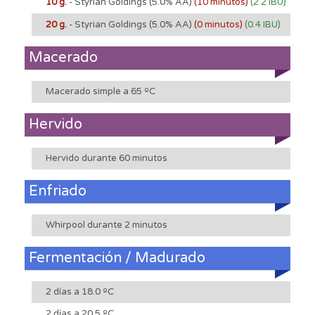
10 g.
- Styrian Goldings
(5.0% AA)
(10 minutos)
(2.2 IBU)
20 g.
- Styrian Goldings
(5.0% AA)
(0 minutos)
(0.4 IBU)
Macerado
Macerado simple a 65 ºC
Hervido
Hervido durante 60 minutos
Enfriado
Whirpool durante 2 minutos
Fermentación / Madurado
2 días a 18.0 ºC
2 días a 20.5 ºC