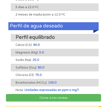
5 días a 22.0 ºC
2 meses de maduración a 12.0 ºC
Perfil de agua deseado
Perfil equilibrado
Calcio (CA):
80.0
Magnesio (Mg):
5.0
Sodio (Na):
25.0
Sulfatos (So
):
80.0
4
Cloruros (Cl):
75.0
Bicarbonatos (HCO
):
100.0
3
Nota:
Unidades expresadas en ppm o mg/l
Clonar a mis recetas