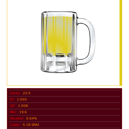
Litros:
22.5
DI:
1.050
DF:
1.008
IBU:
19.6
Alcohol:
5.64%
Color:
5.18 SRM