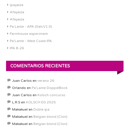
ipayaiza
Afayaiza
Afayaiza
Pa´Lante - APA (0alcV1.0)
Farmhouse experiment
Pa'Lante - West Coast IPA
IPA 8-26
COMENTARIOS RECIENTES
Juan Carlos
en
verano 26
Orlando
en
Pa’Lante DoppelBock
Juan Carlos
en
Kolsch concurso
L.R.S
en
KOLSCH EG 2025
Makakuel
en
Doble ipa
Makakuel
en
Belgian blond (Clon)
Makakuel
en
Belgian blond (Clon)